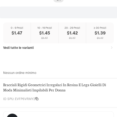
0 - 9 Pezzi
10 - 19 Pezzi
20 - 29 Pezzi
≥ 30 Pezzi
$
1.47
$
1.45
$
1.42
$
1.39
$
1.47
$
1.47
$
1.47
Vedi tutte le varianti
Nessun ordine minimo
Bracciali Rigidi Geometrici Irregolari In Resina E Lega Gioielli Di
Moda Minimalisti Impilabili Per Donna
ID SPU
:
EVFP6VRMY2
Arlette & Stone Jewelry