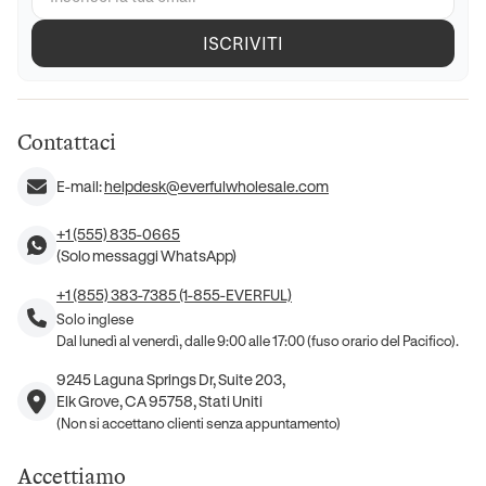
ISCRIVITI
Contattaci
E-mail:
helpdesk@everfulwholesale.com
+1 (555) 835-0665
(Solo messaggi WhatsApp)
+1 (855) 383-7385 (1-855-EVERFUL)
Solo inglese
Dal lunedì al venerdì, dalle 9:00 alle 17:00 (fuso orario del Pacifico).
9245 Laguna Springs Dr, Suite 203,
Elk Grove, CA 95758, Stati Uniti
(Non si accettano clienti senza appuntamento)
Accettiamo