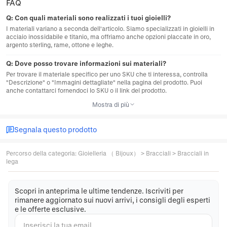
FAQ
Q:
Con quali materiali sono realizzati i tuoi gioielli?
I materiali variano a seconda dell'articolo. Siamo specializzati in gioielli in
acciaio inossidabile e titanio, ma offriamo anche opzioni placcate in oro,
argento sterling, rame, ottone e leghe.
Q:
Dove posso trovare informazioni sui materiali?
Per trovare il materiale specifico per uno SKU che ti interessa, controlla
"Descrizione" o "Immagini dettagliate" nella pagina del prodotto. Puoi
anche contattarci fornendoci lo SKU o il link del prodotto.
Mostra di più
Segnala questo prodotto
Percorso della categoria
:
Gioielleria （ Bijoux）
>
Bracciali
>
Bracciali in
lega
Scopri in anteprima le ultime tendenze. Iscriviti per
rimanere aggiornato sui nuovi arrivi, i consigli degli esperti
e le offerte esclusive.