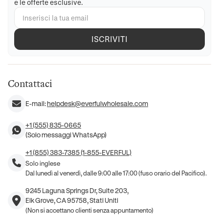
e le offerte esclusive.
ISCRIVITI
Contattaci
E-mail:
helpdesk@everfulwholesale.com
+1 (555) 835-0665
(Solo messaggi WhatsApp)
+1 (855) 383-7385 (1-855-EVERFUL)
Solo inglese
Dal lunedì al venerdì, dalle 9:00 alle 17:00 (fuso orario del Pacifico).
9245 Laguna Springs Dr, Suite 203,
Elk Grove, CA 95758, Stati Uniti
(Non si accettano clienti senza appuntamento)