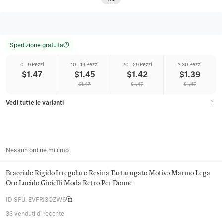
Spedizione gratuita
0 - 9 Pezzi
10 - 19 Pezzi
20 - 29 Pezzi
≥ 30 Pezzi
$
1.47
$
1.45
$
1.42
$
1.39
$
1.47
$
1.47
$
1.47
Vedi tutte le varianti
Nessun ordine minimo
Bracciale Rigido Irregolare Resina Tartarugato Motivo Marmo Lega
Oro Lucido Gioielli Moda Retro Per Donne
ID SPU
:
EVFPJ3QZW6
33 venduti di recente