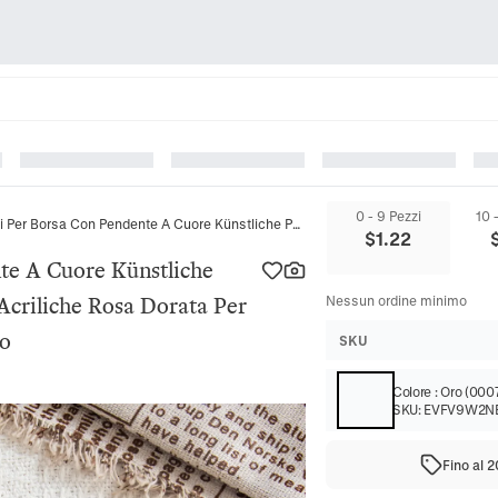
0 - 9 Pezzi
10 
Portachiavi Per Borsa Con Pendente A Cuore Künstliche Perle Imitazione Künstliche Perle Acriliche Rosa Dorata Per Decorazione Borsa Stile Romantico
$
1.22
te A Cuore Künstliche
 Acriliche Rosa Dorata Per
Nessun ordine minimo
co
SKU
Colore
:
Oro (000
SKU:
EVFV9W2N
Fino al 