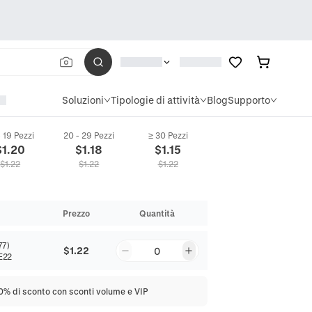
Soluzioni
Tipologie di attività
Blog
Supporto
- 19 Pezzi
20 - 29 Pezzi
≥ 30 Pezzi
$
1.20
$
1.18
$
1.15
$
1.22
$
1.22
$
1.22
Prezzo
Quantità
77)
$1.22
0
E22
20% di sconto con sconti volume e VIP