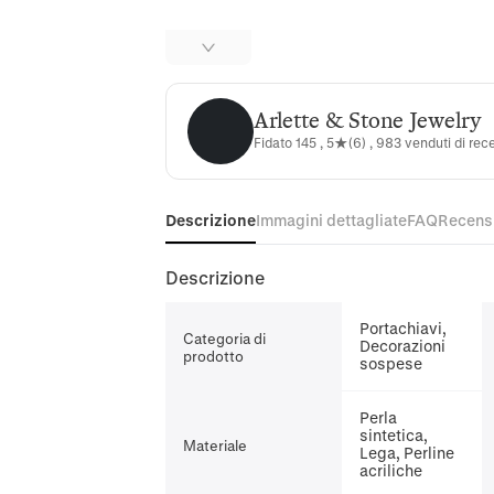
Arlette & Stone Jewelry
Arlette & Stone Jewelry
Fidato 145 , 5★(6) , 983 venduti di rec
Descrizione
Immagini dettagliate
FAQ
Recens
Descrizione
Portachiavi,
Categoria di
Decorazioni
prodotto
sospese
Perla
sintetica,
Materiale
Lega, Perline
acriliche