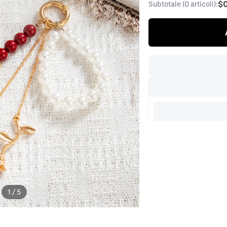
$
Subtotale (0 articoli):
1
/
5