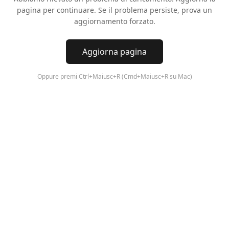
pagina per continuare. Se il problema persiste, prova un
aggiornamento forzato.
Aggiorna pagina
Oppure premi Ctrl+Maiusc+R (Cmd+Maiusc+R su Mac)