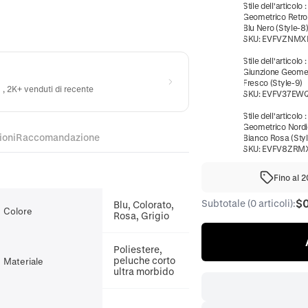
Stile dell'articolo
:
Geometrico Retr
Blu Nero (Style-8
SKU:
EVFVZNMX
Stile dell'articolo
Giunzione Geome
Fresco (Style-9)
) , 2K+ venduti di recente
SKU:
EVFV37EW
Stile dell'articolo
:
Geometrico Nordi
ioni
Raccomandazione
Bianco Rosa (Styl
SKU:
EVFV8ZRM
Fino al 
$
Subtotale (0 articoli):
Blu, Colorato,
Colore
Rosa, Grigio
Poliestere,
peluche corto
Materiale
ultra morbido