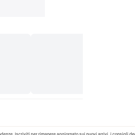
denze. Iscriviti per rimanere aggiornato sui nuovi arrivi, i consigli deg