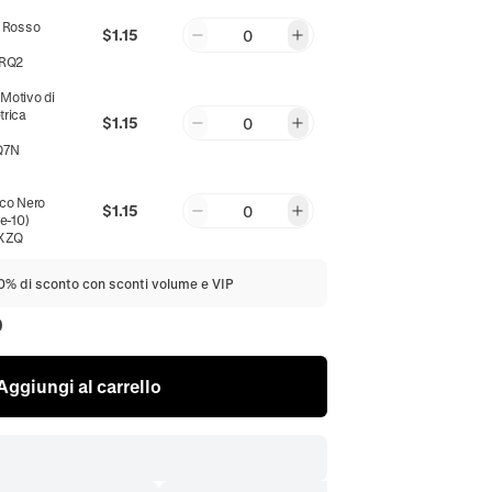
o Rosso
$1.15
0
)
RQ2
:
Motivo di
trica
$1.15
0
Q7N
co Nero
$1.15
0
e-10)
XZQ
20% di sconto con sconti volume e VIP
0
Aggiungi al carrello