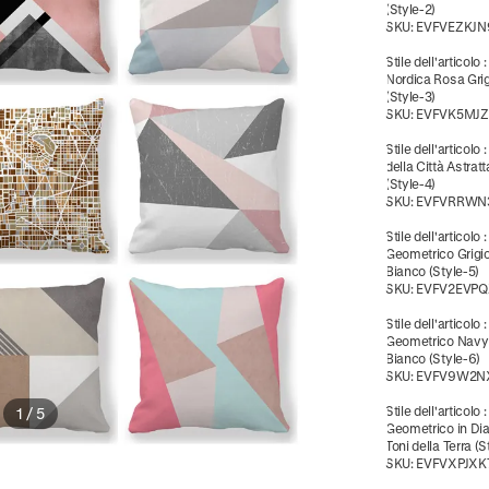
(Style-2)
SKU:
EVFVEZKJN
Stile dell'articolo
Nordica Rosa Gri
(Style-3)
SKU:
EVFVK5MJZ
Stile dell'articolo
della Città Astrat
(Style-4)
SKU:
EVFVRRWN
Stile dell'articolo
Geometrico Grigi
Bianco (Style-5)
SKU:
EVFV2EVPQ
Stile dell'articolo
Geometrico Navy
Bianco (Style-6)
SKU:
EVFV9W2N
Stile dell'articolo
:
1
/
5
Geometrico in Di
Toni della Terra (S
SKU:
EVFVXPJXK