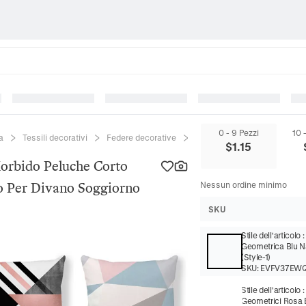
0 - 9 Pezzi
10 
a
Tessili decorativi
Federe decorative
Federa Per Cuscino Geometr
$
1.15
orbido Peluche Corto
o Per Divano Soggiorno
Nessun ordine minimo
SKU
Stile dell'articolo
Geometrica Blu N
(Style-1)
SKU:
EVFV37EW
Stile dell'articolo
Geometrici Rosa B