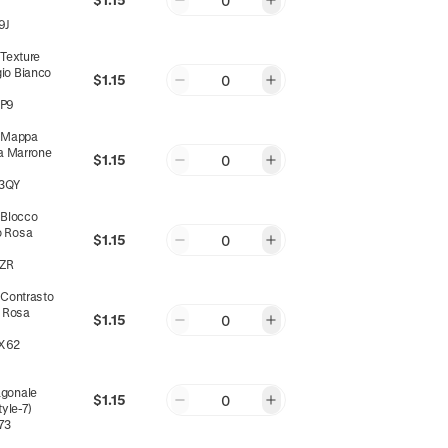
0
9J
:
Texture
gio Bianco
$1.15
0
P9
:
Mappa
ta Marrone
$1.15
0
3QY
:
Blocco
o Rosa
$1.15
0
ZR
:
Contrasto
 Rosa
$1.15
0
X62
agonale
$1.15
0
tyle-7)
73