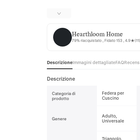
Hearthloom Home
Hearthloom Home
79% riacquistato , Fidato 153 , 4.9★(11
Descrizione
Immagini dettagliate
FAQ
Recens
Descrizione
Federa per
Categoria di
Cuscino
prodotto
Adulto,
Genere
Universale
Triangolo,