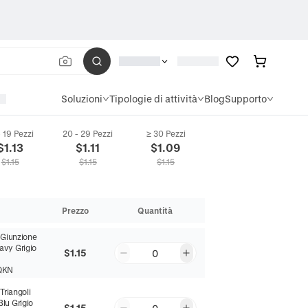
Soluzioni
Tipologie di attività
Blog
Supporto
- 19 Pezzi
20 - 29 Pezzi
≥ 30 Pezzi
ica Morbido Peluche Corto Quadrata Copricuscino Decorativo Per Divano Sogg
$
1.13
$
1.11
$
1.09
$
1.15
$
1.15
$
1.15
Prezzo
Quantità
:
Giunzione
avy Grigio
$1.15
0
QKN
:
Triangoli
lu Grigio
$1.15