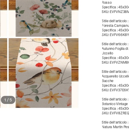
Rosso
Specifica
:
45x3
SKU:
EVFVNZ38
Stile dell'articolo
Foresta Campanu
Specifica
:
45x3
SKU:
EVFV66K8Y
Stile dell'articolo
Autunno Foglia di
Uccello
Specifica
:
45x3
SKU:
EVFVZNM8
Stile dell'articolo
Acquerello Uccell
Bacche
Specifica
:
45x3
SKU:
EVFV37E6K
Stile dell'articolo
1
/
5
Botanico Vintage 
Specifica
:
45x3
SKU:
EVFV8ZRE
Stile dell'articolo
Natura Martin Pe