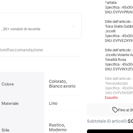
Farfalla
Specifica
:
45x3
SKU:
EVFVVPRJN
Stile dell'articolo
Rosa Gialla Gabbi
) , 2K+ venduti di recente
Uccelli
Specifica
:
45x3
SKU:
EVFVEZKY9
ioni
Raccomandazione
Stile dell'articolo
Uccello Volante Ar
Tonalità Rosa
Specifica
:
45x3
SKU:
EVFVWX27J
Stile dell'articolo
Colorato,
Personalizzato
Colore
Bianco avorio
Specifica
:
45x3
SKU:
EVFV5653
Esaurito
Lino
Materiale
Fino al 
$
Subtotale (0 articoli):
Rustico,
Moderno
Stile