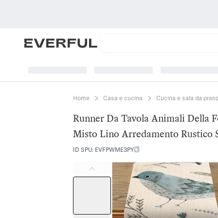
Home
Casa e cucina
Cucina e sala da pran
Runner Da Tavola Animali Della Fo
Misto Lino Arredamento Rustico 
ID SPU
:
EVFPWME3PY