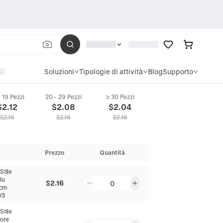
Soluzioni
Tipologie di attività
Blog
Supporto
- 19 Pezzi
20 - 29 Pezzi
≥ 30 Pezzi
$
2.12
$
2.08
$
2.04
$
2.16
$
2.16
$
2.16
Prezzo
Quantità
:
Stile
lu
$2.16
0
0cm
V3
:
Stile
iore