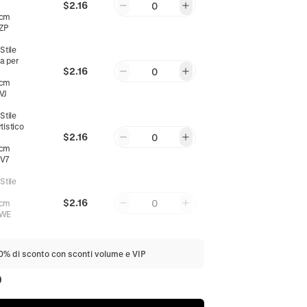
$2.16
0
0cm
ZP
:
Stile
a per
$2.16
0
0cm
VJ
:
Stile
tistico
$2.16
0
0cm
V7
:
Stile
$2.16
0
0cm
RWE
20% di sconto con sconti volume e VIP
0