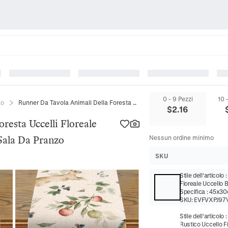
0 - 9 Pezzi
10 
zo
Runner Da Tavola Animali Della Foresta Uccelli Floreale Misto Lino Arredamento Rustico Sala Da Pranzo
$
2.16
resta Uccelli Floreale
Sala Da Pranzo
Nessun ordine minimo
SKU
Stile dell'articolo
Floreale Uccello B
Specifica
:
45x3
SKU:
EVFVXPJ97
Stile dell'articolo
Rustico Uccello F