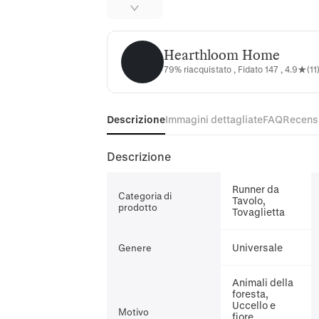
Hearthloom Home
Hearthloom Home
79% riacquistato , Fidato 147 , 4.9★(11
Descrizione
Immagini dettagliate
FAQ
Recens
Descrizione
Runner da
Categoria di
Tavolo,
prodotto
Tovaglietta
Universale
Genere
Animali della
foresta,
Uccello e
Motivo
fiore,