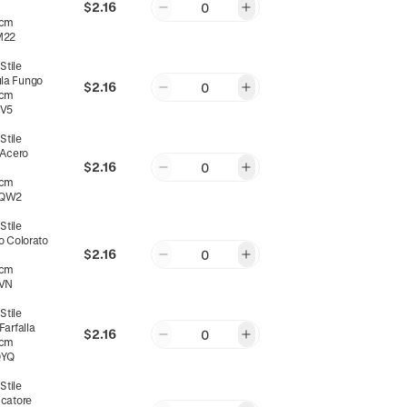
$2.16
0
0cm
M22
:
Stile
la Fungo
$2.16
0
0cm
V5
:
Stile
 Acero
$2.16
0
0cm
QW2
:
Stile
o Colorato
$2.16
0
0cm
VN
:
Stile
Farfalla
$2.16
0
0cm
QYQ
:
Stile
scatore