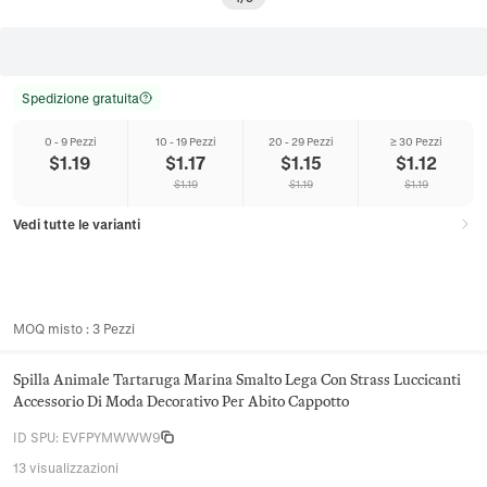
Spedizione gratuita
0 - 9 Pezzi
10 - 19 Pezzi
20 - 29 Pezzi
≥ 30 Pezzi
$
1.19
$
1.17
$
1.15
$
1.12
$
1.19
$
1.19
$
1.19
Vedi tutte le varianti
MOQ misto
:
3
Pezzi
Spilla Animale Tartaruga Marina Smalto Lega Con Strass Luccicanti
Accessorio Di Moda Decorativo Per Abito Cappotto
ID SPU
:
EVFPYMWWW9
13 visualizzazioni