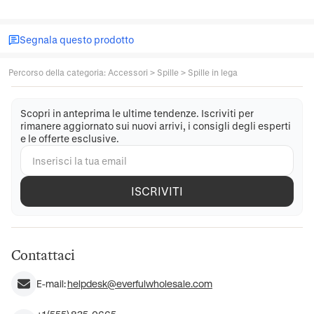
Segnala questo prodotto
Percorso della categoria
:
Accessori
>
Spille
>
Spille in lega
Scopri in anteprima le ultime tendenze. Iscriviti per
rimanere aggiornato sui nuovi arrivi, i consigli degli esperti
e le offerte esclusive.
ISCRIVITI
Contattaci
E-mail:
helpdesk@everfulwholesale.com