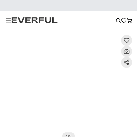
Descrizione
Immagini dettagliate
Raccomandazione
1
/
5