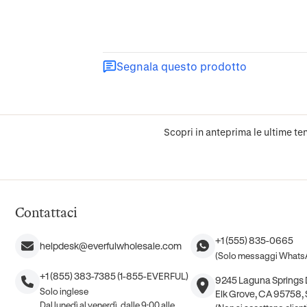
Segnala questo prodotto
Scopri in anteprima le ultime ten
Contattaci
+1 (555) 835-0665
helpdesk@everfulwholesale.com
(Solo messaggi Whats
+1 (855) 383-7385 (1-855-EVERFUL)
9245 Laguna Springs D
Solo inglese
Elk Grove, CA 95758, S
Dal lunedì al venerdì, dalle 9:00 alle