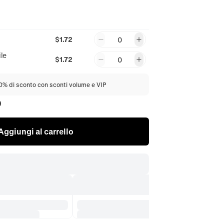
$1.72
0
ile
$1.72
0
20% di sconto con sconti volume e VIP
0
Aggiungi al carrello