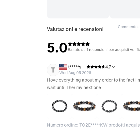
Commento or
Valutazioni e recensioni
5.0
Basato su 1 recensioni per acquisti verifi
t*****s
4.7
T
Wed Aug 05 2026
I love everything about my order to the fact I 
wait until I her my next one
Numero ordine: TO2E*****KW prodotti acquist