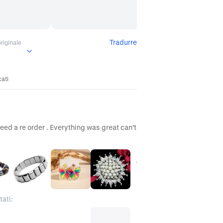
Tradurre
iginale
cati
need a re order . Everything was great can’t 
ati: