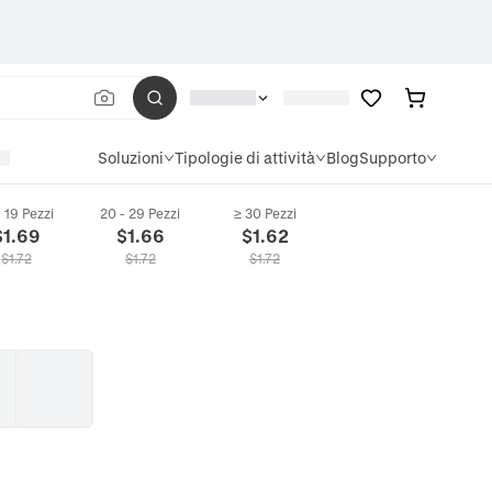
Soluzioni
Tipologie di attività
Blog
Supporto
- 19 Pezzi
20 - 29 Pezzi
≥ 30 Pezzi
$
1.69
$
1.66
$
1.62
$
1.72
$
1.72
$
1.72