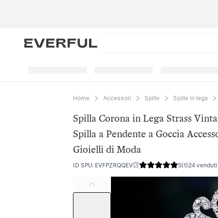
Home
Accessori
Spille
Spille in lega
Spilla Corona in Lega Strass Vin
Spilla a Pendente a Goccia Access
Gioielli di Moda
ID SPU
:
EVFPZRQQEV
5
(
1
)
24 venduti