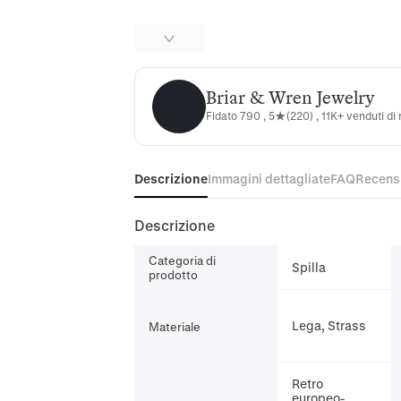
Briar & Wren Jewelry
Briar & Wren Jewelry
Fidato 790 , 5★(220) , 11K+ venduti di
Descrizione
Immagini dettagliate
FAQ
Recens
Descrizione
Categoria di
Spilla
prodotto
Lega, Strass
Materiale
Retro
europeo-