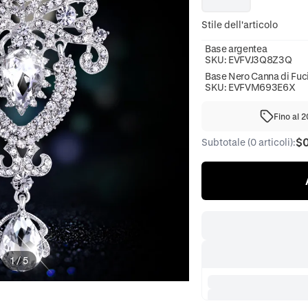
Stile dell'articolo
Base argentea
SKU:
EVFVJ3Q8Z3Q
Base Nero Canna di Fuc
SKU:
EVFVM693E6X
Fino al 
$
Subtotale (0 articoli):
1
/
5