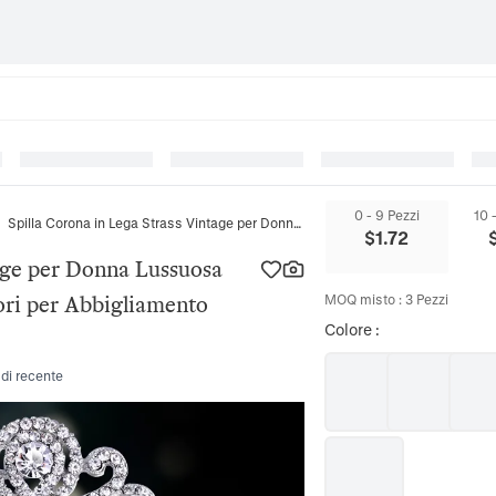
0 - 9 Pezzi
10 
Spilla Corona in Lega Strass Vintage per Donna Lussuosa Spilla a Pendente a Goccia Accessori per Abbigliamento Gioielli di Moda
$
1.72
tage per Donna Lussuosa
ori per Abbigliamento
MOQ misto
:
3
Pezzi
Colore
:
 di recente