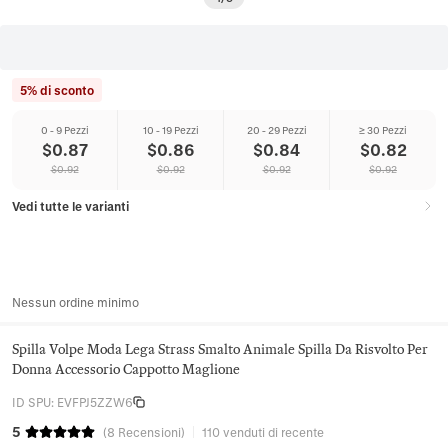
5% di sconto
0 - 9 Pezzi
10 - 19 Pezzi
20 - 29 Pezzi
≥ 30 Pezzi
$
0.87
$
0.86
$
0.84
$
0.82
$
0.92
$
0.92
$
0.92
$
0.92
Vedi tutte le varianti
Nessun ordine minimo
Spilla Volpe Moda Lega Strass Smalto Animale Spilla Da Risvolto Per
Donna Accessorio Cappotto Maglione
ID SPU
:
EVFPJ5ZZW6
5
(
8
Recensioni
)
110 venduti di recente