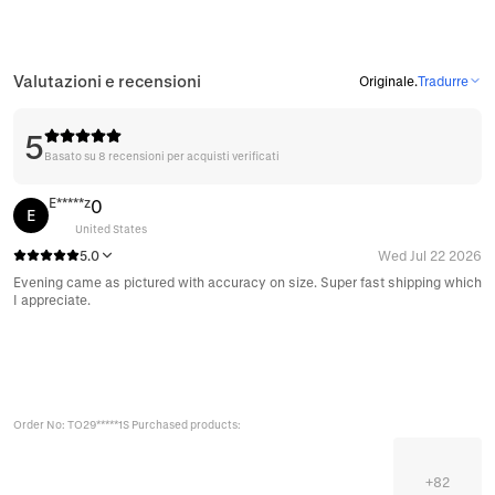
Valutazioni e recensioni
Originale
.
Tradurre
5
Basato su 8 recensioni per acquisti verificati
E*****z
0
E
United States
5.0
Wed Jul 22 2026
Evening came as pictured with accuracy on size. Super fast shipping which
I appreciate.
Order No: TO29*****1S Purchased products:
+
82