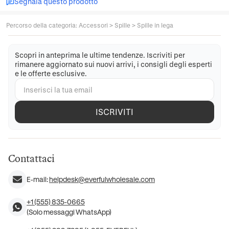
Segnala questo prodotto
Percorso della categoria
:
Accessori
>
Spille
>
Spille in lega
Scopri in anteprima le ultime tendenze. Iscriviti per
rimanere aggiornato sui nuovi arrivi, i consigli degli esperti
e le offerte esclusive.
ISCRIVITI
Contattaci
E-mail:
helpdesk@everfulwholesale.com
+1 (555) 835-0665
(Solo messaggi WhatsApp)