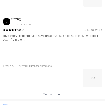
L*****n
0
L
United States
5.0
Thu Jul 02 2026
Love everything! Products have great quality. Shipping is fast. I will order
again from them!
Order No: TO2A*****O0 Purchased products:
+
16
Mostra di più