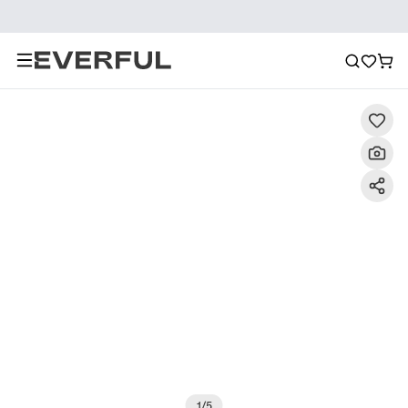
Descrizione
Immagini dettagliate
Raccomandazione
1
/
5