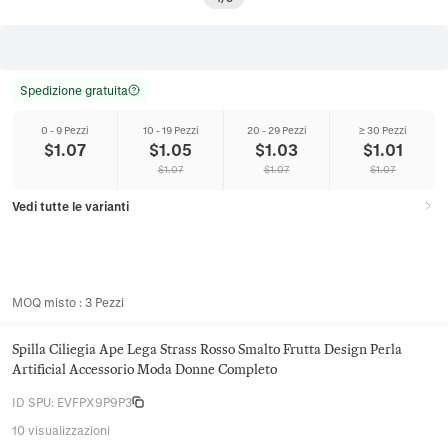
Spedizione gratuita
0 - 9 Pezzi
10 - 19 Pezzi
20 - 29 Pezzi
≥ 30 Pezzi
$
1.07
$
1.05
$
1.03
$
1.01
$
1.07
$
1.07
$
1.07
Vedi tutte le varianti
MOQ misto
:
3
Pezzi
Spilla Ciliegia Ape Lega Strass Rosso Smalto Frutta Design Perla
Artificial Accessorio Moda Donne Completo
ID SPU
:
EVFPX9P9P3
10 visualizzazioni