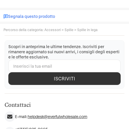
Segnala questo prodotto
Percorso della categoria
:
Accessori
>
Spille
>
Spille in lega
Scopri in anteprima le ultime tendenze. Iscriviti per
rimanere aggiornato sui nuovi arrivi, i consigli degli esperti
e le offerte esclusive.
ISCRIVITI
Contattaci
E-mail:
helpdesk@everfulwholesale.com