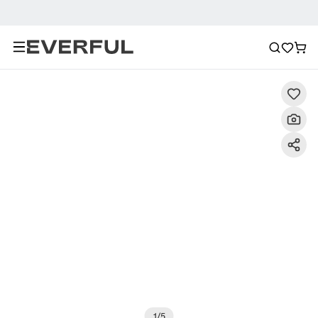
Descrizione
Immagini dettagliate
Raccomandazione
1
/
5