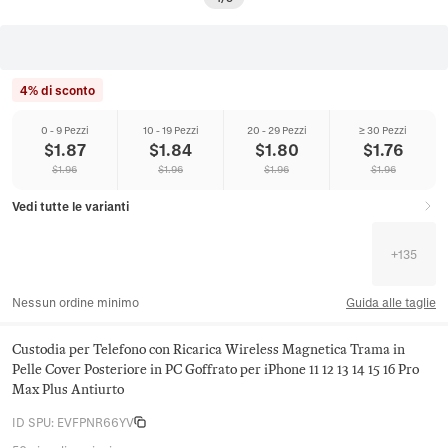
4% di sconto
0 - 9 Pezzi
10 - 19 Pezzi
20 - 29 Pezzi
≥ 30 Pezzi
$
1.87
$
1.84
$
1.80
$
1.76
$
1.96
$
1.96
$
1.96
$
1.96
Vedi tutte le varianti
+
135
Nessun ordine minimo
Guida alle taglie
Custodia per Telefono con Ricarica Wireless Magnetica Trama in
Pelle Cover Posteriore in PC Goffrato per iPhone 11 12 13 14 15 16 Pro
Max Plus Antiurto
ID SPU
:
EVFPNR66YV