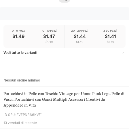
0 - 9 Pezzi
10 - 19 Pezzi
20 - 29 Pezzi
≥ 30 Pezzi
$
1.49
$
1.47
$
1.44
$
1.41
$
1.49
$
1.49
$
1.49
Vedi tutte le varianti
Nessun ordine minimo
Portachiavi in Pelle con Teschio Vintage per Uomo Punk Lega Pelle di
Vacca Portachiavi con Ganci Multipli Accessori Creativi da
Appendere in Vita
ID SPU
:
EVFPNR66KV
13 venduti di recente