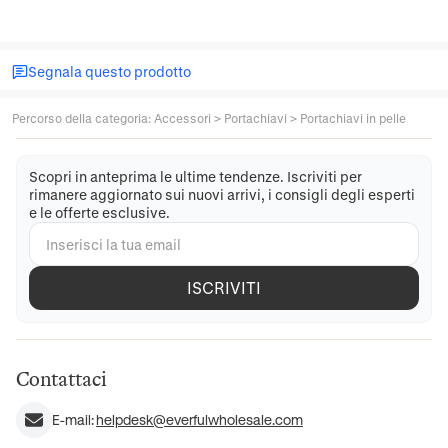
Segnala questo prodotto
Percorso della categoria
:
Accessori
>
Portachiavi
>
Portachiavi in pelle
Scopri in anteprima le ultime tendenze. Iscriviti per
rimanere aggiornato sui nuovi arrivi, i consigli degli esperti
e le offerte esclusive.
ISCRIVITI
Contattaci
E-mail:
helpdesk@everfulwholesale.com