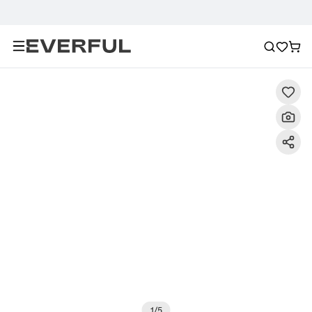
Descrizione
Immagini dettagliate
Raccomandazione
1
/
5