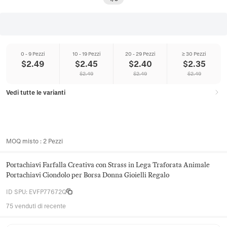
0 - 9 Pezzi
10 - 19 Pezzi
20 - 29 Pezzi
≥ 30 Pezzi
$
2.49
$
2.45
$
2.40
$
2.35
$
2.49
$
2.49
$
2.49
Vedi tutte le varianti
MOQ misto
:
2
Pezzi
Portachiavi Farfalla Creativa con Strass in Lega Traforata Animale
Portachiavi Ciondolo per Borsa Donna Gioielli Regalo
ID SPU
:
EVFP77672Q
75 venduti di recente