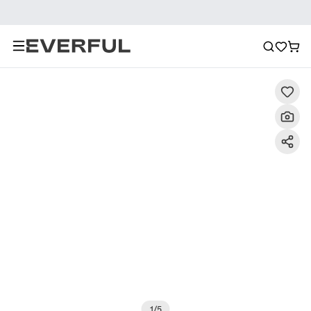
Descrizione
Immagini dettagliate
Raccomandazione
1
/
5