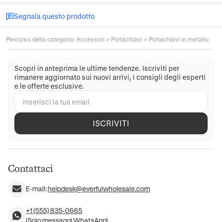
Segnala questo prodotto
Percorso della categoria
:
Accessori
>
Portachiavi
>
Portachiavi in metallo
Scopri in anteprima le ultime tendenze. Iscriviti per
rimanere aggiornato sui nuovi arrivi, i consigli degli esperti
e le offerte esclusive.
ISCRIVITI
Contattaci
E-mail:
helpdesk@everfulwholesale.com
+1 (555) 835-0665
(Solo messaggi WhatsApp)