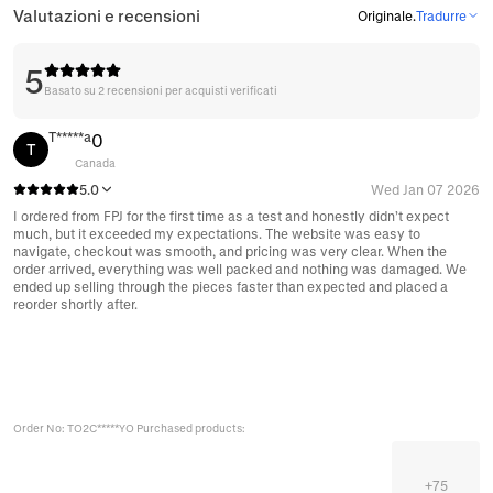
Valutazioni e recensioni
Originale
.
Tradurre
5
Basato su 2 recensioni per acquisti verificati
T*****a
0
T
Canada
5.0
Wed Jan 07 2026
I ordered from FPJ for the first time as a test and honestly didn’t expect
much, but it exceeded my expectations. The website was easy to
navigate, checkout was smooth, and pricing was very clear. When the
order arrived, everything was well packed and nothing was damaged. We
ended up selling through the pieces faster than expected and placed a
reorder shortly after.
Order No: TO2C*****YO Purchased products:
+
75