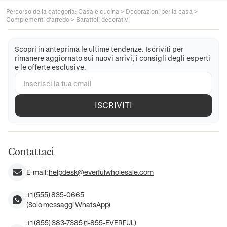
Percorso della categoria
:
Casa e cucina
>
Decorazioni per la casa
>
Complementi d'arredo
>
Barattoli decorativi
Scopri in anteprima le ultime tendenze. Iscriviti per
rimanere aggiornato sui nuovi arrivi, i consigli degli esperti
e le offerte esclusive.
ISCRIVITI
Contattaci
E-mail:
helpdesk@everfulwholesale.com
+1 (555) 835-0665
(Solo messaggi WhatsApp)
+1 (855) 383-7385 (1-855-EVERFUL)