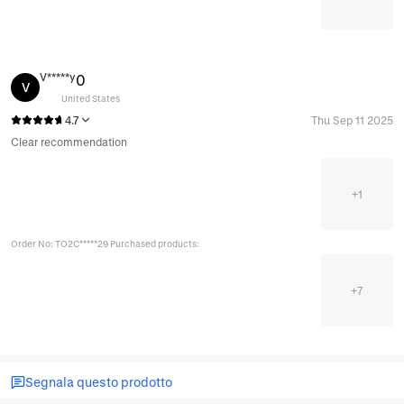
V*****y
0
V
United States
4.7
Thu Sep 11 2025
Clear recommendation
+
1
Order No: TO2C*****29 Purchased products:
+
7
Segnala questo prodotto