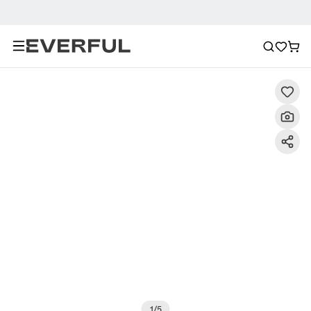
Descrizione
Immagini dettagliate
Raccomandazione
1
/
5