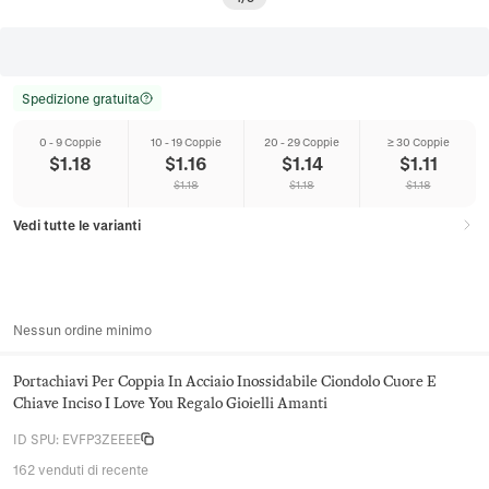
Spedizione gratuita
0 - 9 Coppie
10 - 19 Coppie
20 - 29 Coppie
≥ 30 Coppie
$
1.18
$
1.16
$
1.14
$
1.11
$
1.18
$
1.18
$
1.18
Vedi tutte le varianti
Nessun ordine minimo
Portachiavi Per Coppia In Acciaio Inossidabile Ciondolo Cuore E
Chiave Inciso I Love You Regalo Gioielli Amanti
ID SPU
:
EVFP3ZEEEE
162 venduti di recente