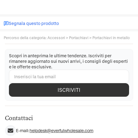
Segnala questo prodotto
Percorso della categoria
:
Accessori
>
Portachiavi
>
Portachiavi in metallo
Scopri in anteprima le ultime tendenze. Iscriviti per
rimanere aggiornato sui nuovi arrivi, i consigli degli esperti
e le offerte esclusive.
ISCRIVITI
Contattaci
E-mail:
helpdesk@everfulwholesale.com