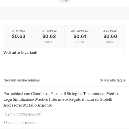
0 - 9 Pezzi
10 - 19 Pezzi
20 - 29 Pezzi
≥ 30 Pezzi
$
0.63
$
0.62
$
0.61
$
0.60
$
0.63
$
0.63
$
0.63
Vedi tutte le varianti
Nessun ordine minimo
Guida alle taglie
Portachiavi con Ciondolo a Forma di Siringa e Termometro Medico
Lega Simulazione Medico Infermiere Regalo di Laurea Gioielli
Accessorio Metallo Argento
ID SPU
:
EVFP6YMMJ2
55 venduti di recente