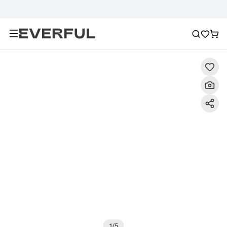
Descrizione
Immagini dettagliate
Raccomandazione
1
/
5