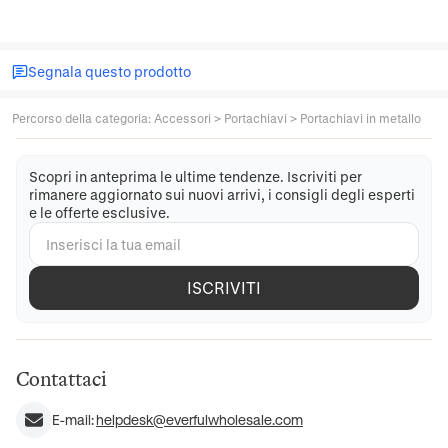
Segnala questo prodotto
Percorso della categoria
:
Accessori
>
Portachiavi
>
Portachiavi in metallo
Scopri in anteprima le ultime tendenze. Iscriviti per
rimanere aggiornato sui nuovi arrivi, i consigli degli esperti
e le offerte esclusive.
ISCRIVITI
Contattaci
E-mail:
helpdesk@everfulwholesale.com