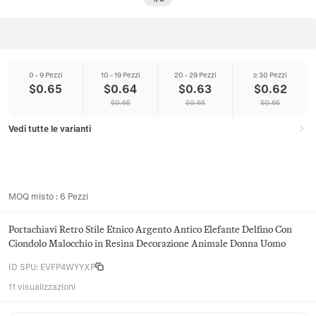
0 - 9 Pezzi
10 - 19 Pezzi
20 - 29 Pezzi
≥ 30 Pezzi
$
0.65
$
0.64
$
0.63
$
0.62
$
0.65
$
0.65
$
0.65
Vedi tutte le varianti
MOQ misto
:
6
Pezzi
Portachiavi Retro Stile Etnico Argento Antico Elefante Delfino Con
Ciondolo Malocchio in Resina Decorazione Animale Donna Uomo
ID SPU
:
EVFP4WYYXP
11 visualizzazioni