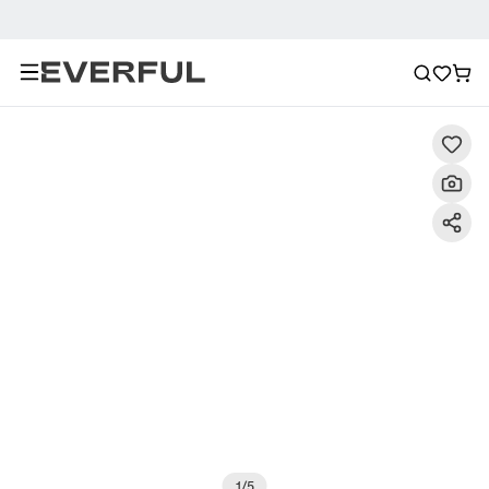
Descrizione
Immagini dettagliate
Raccomandazione
1
/
5