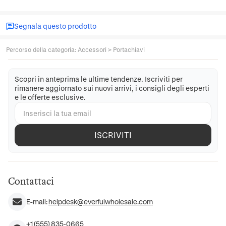
Segnala questo prodotto
Percorso della categoria
:
Accessori
>
Portachiavi
Scopri in anteprima le ultime tendenze. Iscriviti per
rimanere aggiornato sui nuovi arrivi, i consigli degli esperti
e le offerte esclusive.
ISCRIVITI
Contattaci
E-mail:
helpdesk@everfulwholesale.com
+1 (555) 835-0665