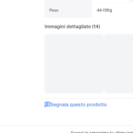
44-156g
Peso
Immagini dettagliate
(14)
Segnala questo prodotto
Scopri in anteprima le ultime ten