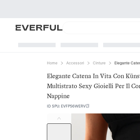
Home
Accessori
Cinture
Elegante Catena In Vita Con Künst
Multistrato Sexy Gioielli Per Il 
Nappine
ID SPU
:
EVFP56WERV