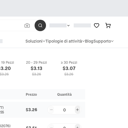
Soluzioni
Tipologie di attività
Blog
Supporto
- 19 Pezzi
20 - 29 Pezzi
≥ 30 Pezzi
$
3.20
$
3.13
$
3.07
$
3.26
$
3.26
$
3.26
Prezzo
Quantità
77)
$3.26
0
55
(02076)
$3.51