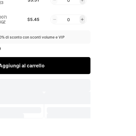
0
E3
007)
$5.45
0
KQZ
20% di sconto con sconti volume e VIP
0
Aggiungi al carrello