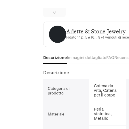
Arlette & Stone Jewelry
Arlette & Stone Jewelry
Fidato 142 , 5★(6) , 974 venduti di rec
Descrizione
Immagini dettagliate
FAQ
Recens
Descrizione
Catena da
Categoria di
vita, Catena
prodotto
per il corpo
Perla
sintetica,
Materiale
Metallo