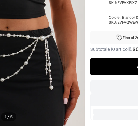
SKU:
EVFVXPJXZ
Colore
:
Bianco (1
SKU:
EVFVQWEP
Fino al 
$
Subtotale (0 articoli):
1
/
5