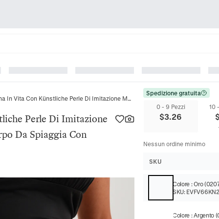
Spedizione gratuita
Elegante Catena In Vita Con Künstliche Perle Di Imitazione Multistrato Sexy Gioielli Per Il Corpo Da Spiaggia Con Nappine
0 - 9 Pezzi
10 
$
3.26
liche Perle Di Imitazione
Corpo Da Spiaggia Con
Nessun ordine minimo
SKU
Colore
:
Oro (020
SKU:
EVFV66KN2
Colore
:
Argento 