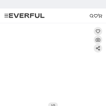
Descrizione
Immagini dettagliate
Raccomandazione
1
/
5