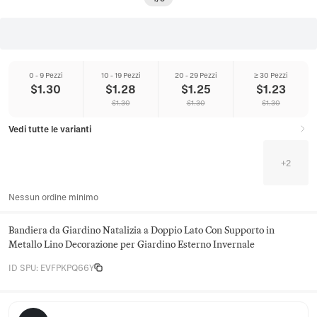
0 - 9 Pezzi
10 - 19 Pezzi
20 - 29 Pezzi
≥ 30 Pezzi
$
1.30
$
1.28
$
1.25
$
1.23
$
1.30
$
1.30
$
1.30
Vedi tutte le varianti
+
2
Nessun ordine minimo
Bandiera da Giardino Natalizia a Doppio Lato Con Supporto in
Metallo Lino Decorazione per Giardino Esterno Invernale
ID SPU
:
EVFPKPQ66Y
Hearthloom Home