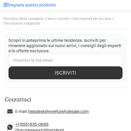
Segnala questo prodotto
Percorso della categoria
:
Casa e cucina
>
Decorazioni per la casa
>
Decorazioni stagionali
Scopri in anteprima le ultime tendenze. Iscriviti per
rimanere aggiornato sui nuovi arrivi, i consigli degli esperti
e le offerte esclusive.
ISCRIVITI
Contattaci
E-mail:
helpdesk@everfulwholesale.com
+1 (555) 835-0665
(Solo messaggi WhatsApp)