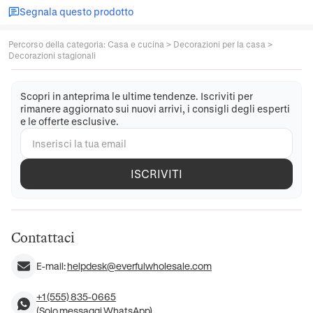
Segnala questo prodotto
Percorso della categoria
:
Casa e cucina
>
Decorazioni per la casa
>
Decorazioni stagionali
Scopri in anteprima le ultime tendenze. Iscriviti per
rimanere aggiornato sui nuovi arrivi, i consigli degli esperti
e le offerte esclusive.
ISCRIVITI
Contattaci
E-mail:
helpdesk@everfulwholesale.com
+1 (555) 835-0665
(Solo messaggi WhatsApp)