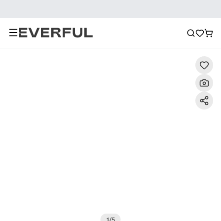
Descrizione
Immagini dettagliate
Raccomandazione
1
/
5