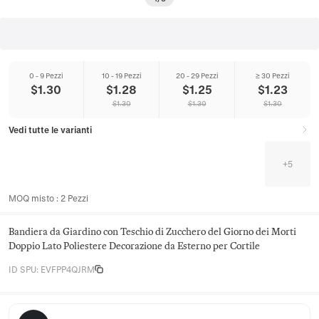
0 - 9 Pezzi
10 - 19 Pezzi
20 - 29 Pezzi
≥ 30 Pezzi
$
1.30
$
1.28
$
1.25
$
1.23
$
1.30
$
1.30
$
1.30
Vedi tutte le varianti
+
5
MOQ misto
:
2
Pezzi
Bandiera da Giardino con Teschio di Zucchero del Giorno dei Morti
Doppio Lato Poliestere Decorazione da Esterno per Cortile
ID SPU
:
EVFPP4QJRM
Hearthloom Home