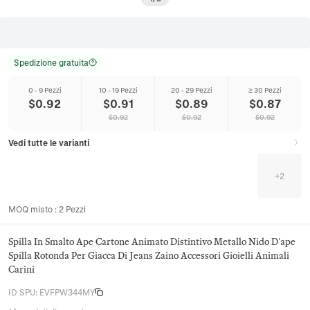
Spedizione gratuita
0 - 9 Pezzi
10 - 19 Pezzi
20 - 29 Pezzi
≥ 30 Pezzi
$
0.92
$
0.91
$
0.89
$
0.87
$
0.92
$
0.92
$
0.92
Vedi tutte le varianti
+
2
MOQ misto
:
2
Pezzi
Spilla In Smalto Ape Cartone Animato Distintivo Metallo Nido D'ape
Spilla Rotonda Per Giacca Di Jeans Zaino Accessori Gioielli Animali
Carini
ID SPU
:
EVFPW344MY