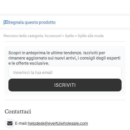
Segnala questo prodotto
Percorso della categoria
:
Accessori
>
Spille
>
Spille alla moda
Scopri in anteprima le ultime tendenze. Iscriviti per
rimanere aggiornato sui nuovi arrivi, i consigli degli esperti
e le offerte esclusive.
ISCRIVITI
Contattaci
E-mail:
helpdesk@everfulwholesale.com