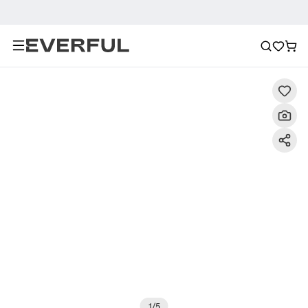
Descrizione
Immagini dettagliate
Raccomandazione
1
/
5