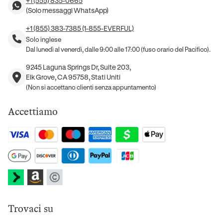
+1 (555) 835-0665
(Solo messaggi WhatsApp)
+1 (855) 383-7385 (1-855-EVERFUL)
Solo inglese
Dal lunedì al venerdì, dalle 9:00 alle 17:00 (fuso orario del Pacifico).
9245 Laguna Springs Dr, Suite 203,
Elk Grove, CA 95758, Stati Uniti
(Non si accettano clienti senza appuntamento)
Accettiamo
Trovaci su