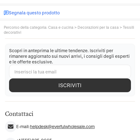
Segnala questo prodotto
Percorso della categoria
:
Casa e cucina
>
Decorazioni per la casa
>
Tessili
decorativi
Scopri in anteprima le ultime tendenze. Iscriviti per
rimanere aggiornato sui nuovi arrivi, i consigli degli esperti
e le offerte esclusive.
ISCRIVITI
Contattaci
E-mail:
helpdesk@everfulwholesale.com