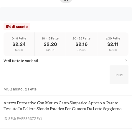
5% di sconto
0 - 9 Fette
10 - 19 Fette
20 - 29 Fette
≥ 30 Fette
$
2.24
$
2.20
$
2.16
$
2.11
$
2.36
$
2.36
$
2.36
$
2.36
Vedi tutte le varianti
+
105
MOQ misto
:
2
Fette
Arazzo Decorativo Con Motivo Gatto Simpatico Appeso A Parete
Tessuto In Poliere Sfondo Estetico Per Camera Da Letto Soggiorno
ID SPU
:
EVFP363ZZE