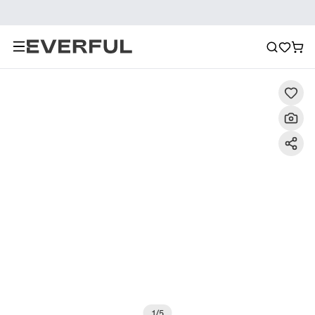
Descrizione
Immagini dettagliate
Raccomandazione
1
/
5