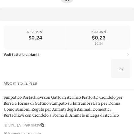
0 - 29 Pezzi
≥ 30 Pezzi
$
0.24
$
0.23
$
0.24
Vedi tutte le varianti
+
17
MOQ misto
:
2
Pezzi
Simpatico Portachiavi con Gatto in Acrilico Piatto 2D Ciondolo per
Borsa a Forma di Gattino Stampato su Entrambi i Lati per Donna
Uomo Bambini Regalo per Amanti degli Animali Domestici
Portachiavi con Ciondolo a Forma di Animale in Lega di Acrilico
ID SPU
:
EVFP9KNN3V
169 venduti di recente