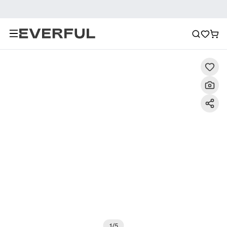
Descrizione
Immagini dettagliate
Raccomandazione
1
/
5