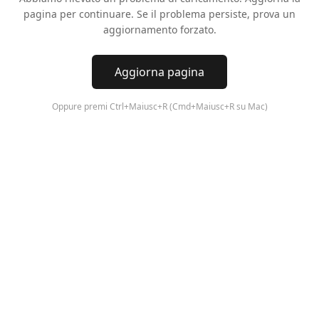
pagina per continuare. Se il problema persiste, prova un
aggiornamento forzato.
Aggiorna pagina
Oppure premi Ctrl+Maiusc+R (Cmd+Maiusc+R su Mac)