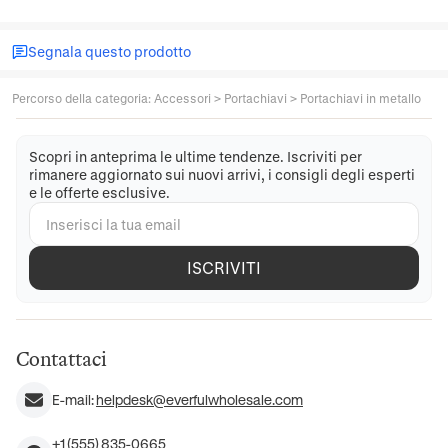
Segnala questo prodotto
Percorso della categoria
:
Accessori
>
Portachiavi
>
Portachiavi in metallo
Scopri in anteprima le ultime tendenze. Iscriviti per
rimanere aggiornato sui nuovi arrivi, i consigli degli esperti
e le offerte esclusive.
ISCRIVITI
Contattaci
E-mail:
helpdesk@everfulwholesale.com
+1 (555) 835-0665