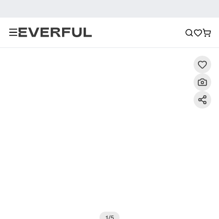
Descrizione
Immagini dettagliate
Raccomandazione
1
/
5