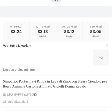
0 - 9 Pezzi
10 - 19 Pezzi
20 - 29 Pezzi
≥ 30 Pezzi
$
3.24
$
3.18
$
3.12
$
3.05
$
3.24
$
3.24
$
3.24
Vedi tutte le varianti
+
2
Nessun ordine minimo
Simpatico Portachiavi Panda in Lega di Zinco con Strass Ciondolo per
Borsa Animale Cartone Animato Gioielli Donna Regalo
ID SPU
:
EVFP6YMY62
38 visualizzazioni