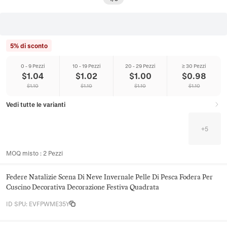
5% di sconto
0 - 9 Pezzi
10 - 19 Pezzi
20 - 29 Pezzi
≥ 30 Pezzi
$
1.04
$
1.02
$
1.00
$
0.98
$
1.10
$
1.10
$
1.10
$
1.10
Vedi tutte le varianti
+
5
MOQ misto
:
2
Pezzi
Federe Natalizie Scena Di Neve Invernale Pelle Di Pesca Fodera Per
Cuscino Decorativa Decorazione Festiva Quadrata
ID SPU
:
EVFPWME35Y