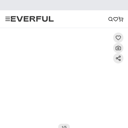
Descrizione
Immagini dettagliate
Raccomandazione
1
/
5