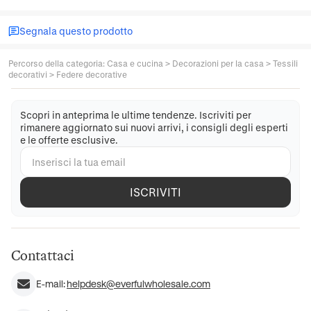
Segnala questo prodotto
Percorso della categoria
:
Casa e cucina
>
Decorazioni per la casa
>
Tessili
decorativi
>
Federe decorative
Scopri in anteprima le ultime tendenze. Iscriviti per
rimanere aggiornato sui nuovi arrivi, i consigli degli esperti
e le offerte esclusive.
ISCRIVITI
Contattaci
E-mail:
helpdesk@everfulwholesale.com