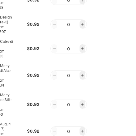
0
0cm
98
:
Design
ile-3)
$0.92
0
0cm
69Z
:
Calze di
$0.92
0
0cm
83
:
Merry
di Alce
$0.92
0
0cm
3N
:
Merry
o (Stile-
$0.92
0
0cm
RJ
:
Auguri
-7)
$0.92
0
0cm