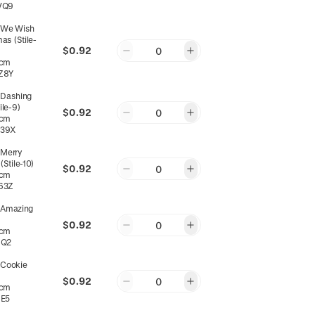
VQ9
:
We Wish
as (Stile-
$0.92
0
0cm
Z8Y
:
Dashing
ile-9)
$0.92
0
0cm
39X
:
Merry
Stile-10)
$0.92
0
0cm
63Z
:
Amazing
$0.92
0
0cm
8Q2
:
Cookie
$0.92
0
0cm
E5