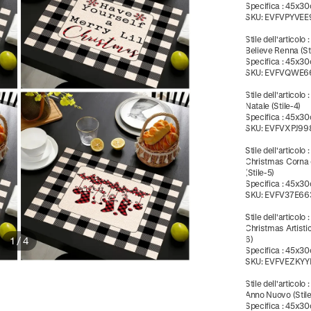
Specifica
:
45x3
SKU:
EVFVPYVEE
Stile dell'articolo
Believe Renna (St
Specifica
:
45x3
SKU:
EVFVQWE6
Stile dell'articolo
Natale (Stile-4)
Specifica
:
45x3
SKU:
EVFVXPJ99
Stile dell'articolo
Christmas Corna 
(Stile-5)
Specifica
:
45x3
SKU:
EVFV37E66
Stile dell'articolo
Christmas Artistic
6)
1
/
4
Specifica
:
45x3
SKU:
EVFVEZKYY
Stile dell'articolo
Anno Nuovo (Stile
Specifica
:
45x3