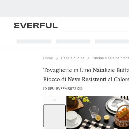
Home
Casa e cucina
Cucina e sala da pran
Tovagliette in Lino Natalizie Buf
Fiocco di Neve Resistenti al Calo
ID SPU
:
EVFPMR97ZX