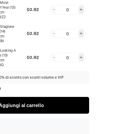
:
Most
 Year (13)
$0.92
0
0cm
8Z2
:
Stagione
(14)
$0.92
0
0cm
5N
:
Looking A
 (15)
$0.92
0
0cm
JQ
20% di sconto con sconti volume e VIP
0
Aggiungi al carrello