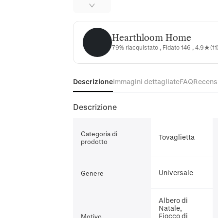
Hearthloom Home
Hearthloom Home
79% riacquistato , Fidato 146 , 4.9★(11
Descrizione
Immagini dettagliate
FAQ
Recens
Descrizione
Categoria di
Tovaglietta
prodotto
Universale
Genere
Albero di
Natale,
Fiocco di
Motivo