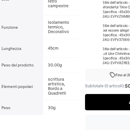
retrò
Stile dell'articolo
campestre
Wonderful Time Of
Specifica
:
45x3
SKU:
EVFVZNM8
Isolamento
Stile dell'articolo
termico,
Funzione
per essere allegri 
Decorativo
Specifica
:
45x3
SKU:
EVFV37E66
45cm
Lunghezza
Stile dell'articolo
Lot Like Christmas
Specifica
:
45x3
SKU:
EVFV8ZREE
30.00g
Peso del prodotto
Fino al 
scrittura
artistica,
$
Subtotale (0 articoli):
Elementi popolari
Bordo a
Quadretti
30g
Peso