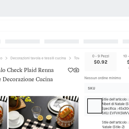
0 - 9 Pezzi
10 
zo
Decorazioni tavola e tessili cucina
Tovagliette all'americana
Tov
$
0.92
falo Check Plaid Renna
re Decorazione Cucina
Nessun ordine minimo
SKU
Stile dell'articolo
Alberi di Natale (St
Specifica
:
45x3
SKU:
EVFVK5MV
Stile dell'articolo
Natale (Stile-2)