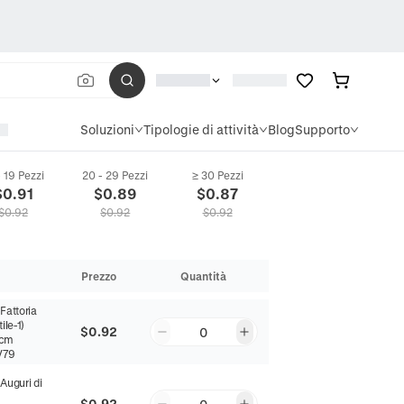
Soluzioni
Tipologie di attività
Blog
Supporto
- 19 Pezzi
20 - 29 Pezzi
≥ 30 Pezzi
agliette in Lino Natalizie Buffalo Check Plaid Renna Fiocco di Neve Resistenti a
$
0.91
$
0.89
$
0.87
$
0.92
$
0.92
$
0.92
Prezzo
Quantità
:
Fattoria
ile-1)
$0.92
0
0cm
V79
:
Auguri di
$0.92