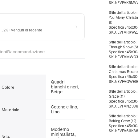
SKU:
EVFVK5MV
Stile dell'articolo
You Merry Christm
8)
Specifica
:
45x3
) , 2K+ venduti di recente
SKU:
EVFVRRWZ
Stile dell'articolo
Through Snow (St
ioni
Raccomandazione
Specifica
:
45x3
SKU:
EVFVMWQ3
Stile dell'articolo
Christmas Rosso (
Specifica
:
45x3
Quadri
SKU:
EVFVQWE6
bianchi e neri,
Colore
Beige
Stile dell'articolo
Grace (11)
Specifica
:
45x3
SKU:
EVFVNZ38
Cotone e lino,
Materiale
Lino
Stile dell'articolo
Baking Crew (12)
Specifica
:
45x3
Moderno
SKU:
EVFV66K88
minimalista,
Stile