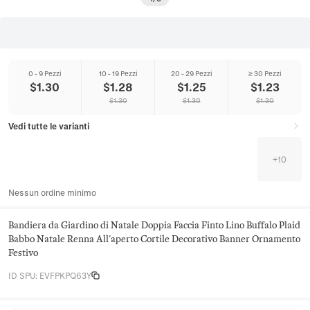
0 - 9 Pezzi
10 - 19 Pezzi
20 - 29 Pezzi
≥ 30 Pezzi
$
1.30
$
1.28
$
1.25
$
1.23
$
1.30
$
1.30
$
1.30
Vedi tutte le varianti
+
10
Nessun ordine minimo
Bandiera da Giardino di Natale Doppia Faccia Finto Lino Buffalo Plaid
Babbo Natale Renna All'aperto Cortile Decorativo Banner Ornamento
Festivo
ID SPU
:
EVFPKPQ63Y