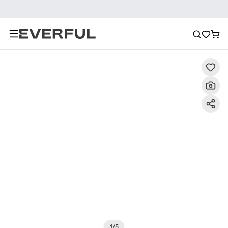
Descrizione
Immagini dettagliate
Raccomandazione
1
/
5