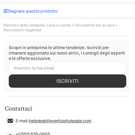
Segnala questo prodotto
Percorso della categoria
:
Casa e cucina
>
Decorazioni per la casa
>
Decorazioni stagionali
Scopri in anteprima le ultime tendenze. Iscriviti per
rimanere aggiornato sui nuovi arrivi, i consigli degli esperti
e le offerte esclusive.
ISCRIVITI
Contattaci
E-mail:
helpdesk@everfulwholesale.com
+1 (555) 835-0665