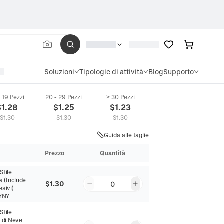
Soluzioni
Tipologie di attività
Blog
Supporto
- 19 Pezzi
20 - 29 Pezzi
≥ 30 Pezzi
e Di Natale DIY Decalcomanie Da Muro Non Tessuto Glitter Lustrini Babbo Natal
$
1.28
$
1.25
$
1.23
$
1.30
$
1.30
$
1.30
Guida alle taglie
Prezzo
Quantità
:
Stile
a (Include
$1.30
0
esivi)
YNY
:
Stile
 di Neve