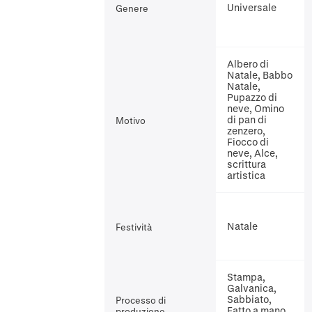
Universale
Genere
Albero di
Natale, Babbo
Natale,
Pupazzo di
neve, Omino
di pan di
Motivo
zenzero,
Fiocco di
neve, Alce,
scrittura
artistica
Natale
Festività
Stampa,
Galvanica,
Sabbiato,
Processo di
Fatto a mano,
produzione