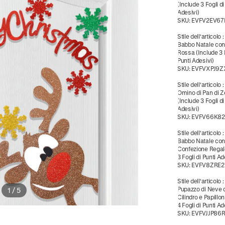
(Include 3 Fogli di
Adesivi)
SKU:
EVFV2EV67
Stile dell'articolo
Babbo Natale con
Rossa (Include 3 F
Punti Adesivi)
SKU:
EVFVXPJ9Z
Stile dell'articolo
Omino di Pan di 
(Include 3 Fogli di
Adesivi)
SKU:
EVFV66K8
Stile dell'articolo
Babbo Natale co
Confezione Regal
3 Fogli di Punti Ad
SKU:
EVFV8ZRE2
Stile dell'articolo
Pupazzo di Neve 
1
/
5
Cilindro e Papillo
4 Fogli di Punti Ad
SKU:
EVFVJJP86