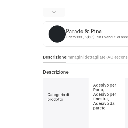
Parade & Pine
Parade & Pine
Fidato 133 , 5★(5) , 5K+ venduti di rec
Descrizione
Immagini dettagliate
FAQ
Recens
Descrizione
Adesivo per
Porta,
Adesivo per
Categoria di
finestra,
prodotto
Adesivo da
parete