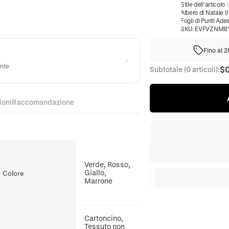
Stile dell'articolo
Albero di Natale (
Fogli di Punti Ades
SKU:
EVFVZNM8
Fino al 
ente
$
Subtotale (0 articoli):
ioni
Raccomandazione
Verde, Rosso,
Giallo,
Colore
Marrone
Cartoncino,
Tessuto non