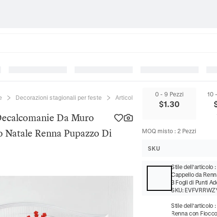
0 - 9 Pezzi
10 
e
Decorazioni stagionali per feste
Articoli natalizi
Adesivi Per Port
$
1.30
 Decalcomanie Da Muro
bo Natale Renna Pupazzo Di
MOQ misto
:
2
Pezzi
SKU
Stile dell'articolo
Cappello da Renn
3 Fogli di Punti Ad
SKU:
EVFVRRWZ
Stile dell'articolo
Renna con Fiocco