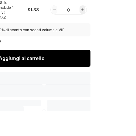
:
Stile
Include 4
$1.38
0
ivi)
YX2
20% di sconto con sconti volume e VIP
0
Aggiungi al carrello