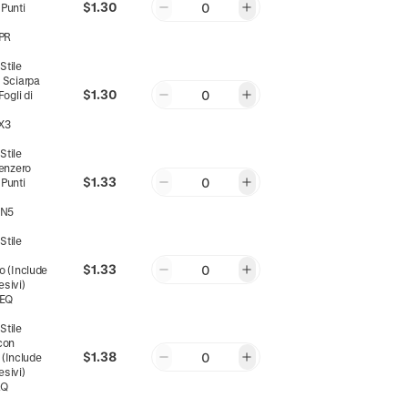
$1.30
0
 Punti
PR
:
Stile
 Sciarpa
$1.30
0
ogli di
X3
:
Stile
Zenzero
$1.33
0
 Punti
2N5
:
Stile
n
$1.33
0
o (Include
esivi)
EQ
:
Stile
con
$1.38
0
n (Include
esivi)
RQ