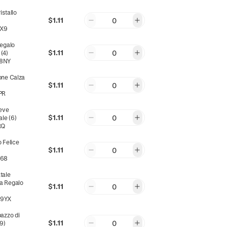
istallo
$1.11
0
RX9
Regalo
$1.11
0
(4)
8NY
one Calza
$1.11
0
PR
Neve
$1.11
0
le (6)
RQ
 Felice
$1.11
0
Q68
tale
a Regalo
$1.11
0
9YX
azzo di
$1.11
0
9)