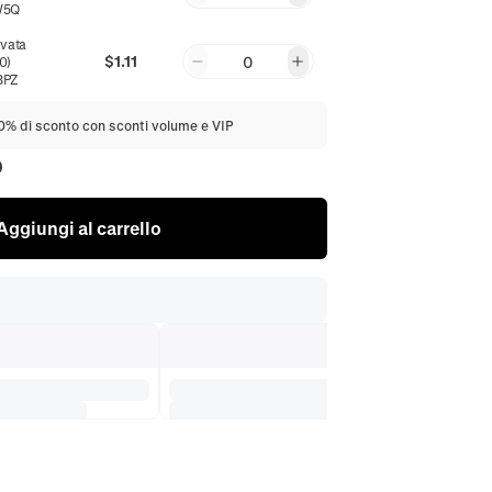
W5Q
evata
$1.11
0
0)
3PZ
20% di sconto con sconti volume e VIP
0
Aggiungi al carrello