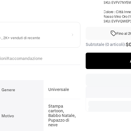
SKU:
EVFV7NY5
Colore
:
Città Inn
Rosso Vino Oro (1
SKU:
EVFVQWEP
Fino al 
) , 2K+ venduti di recente
$
Subtotale (0 articoli):
ioni
Raccomandazione
Universale
Genere
Stampa
cartoon,
Babbo Natale,
Motivo
Pupazzo di
neve