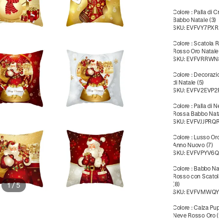
Colore
:
Palla di Cr
Babbo Natale (3)
SKU:
EVFVY7PX
Colore
:
Scatola 
Rosso Oro Natale 
SKU:
EVFVRRWN
Colore
:
Decorazi
di Natale (5)
SKU:
EVFV2EVP2
Colore
:
Palla di 
Rossa Babbo Nata
SKU:
EVFVJJPRQ
Colore
:
Lusso Oro
Anno Nuovo (7)
SKU:
EVFVPYV6
Colore
:
Babbo Na
Rosso con Scatol
(8)
1
/
5
SKU:
EVFVMWQY
Colore
:
Calza Pup
Neve Rosso Oro (