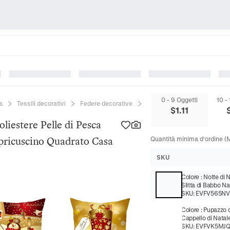
0 - 9 Oggetti
10 -
a
Tessili decorativi
Federe decorative
Decorazione di Natale Feder
$
1.11
liestere Pelle di Pesca
pricuscino Quadrato Casa
Quantità minima d'ordine (M
SKU
Colore
:
Notte di 
Slitta di Babbo Nat
SKU:
EVFV565N
Colore
:
Pupazzo 
Cappello di Natale
SKU:
EVFVK5MJQ