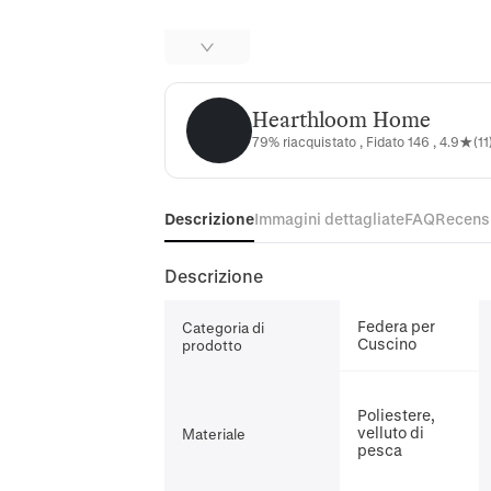
Hearthloom Home
Hearthloom Home
79% riacquistato , Fidato 146 , 4.9★(11
Descrizione
Immagini dettagliate
FAQ
Recens
Descrizione
Federa per
Categoria di
Cuscino
prodotto
Poliestere,
velluto di
Materiale
pesca