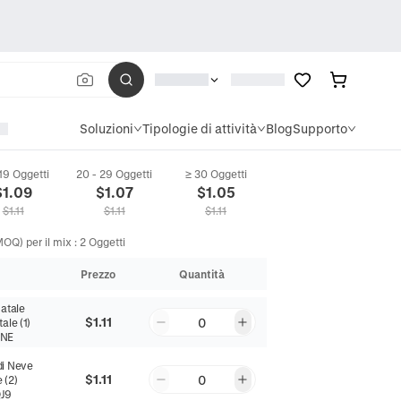
Soluzioni
Tipologie di attività
Blog
Supporto
 19 Oggetti
20 - 29 Oggetti
≥ 30 Oggetti
a in Poliestere Pelle di Pesca Babbo Natale Pupazzo di Neve Copricuscino Quad
$
1.09
$
1.07
$
1.05
$
1.11
$
1.11
$
1.11
OQ) per il mix
:
2
Oggetti
Prezzo
Quantità
Natale
$1.11
0
ale (1)
VNE
di Neve
$1.11
0
 (2)
J9