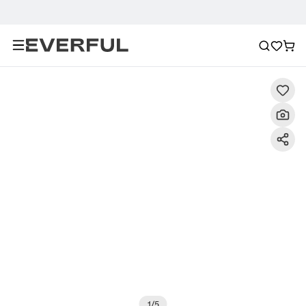
Descrizione
Immagini dettagliate
Raccomandazione
1
/
5