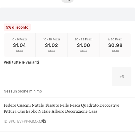
5% di sconto
0 - 9 Pezzi
10 - 19 Pezzi
20 - 29 Pezzi
≥ 30 Pezzi
$
1.04
$
1.02
$
1.00
$
0.98
$
1.10
$
1.10
$
1.10
$
1.10
Vedi tutte le varianti
+
5
Nessun ordine minimo
Federe Cuscini Natale Tessuto Pelle Pesca Quadrato Decorative
Pittura Olio Babbo Natale Albero Decorazione Casa
ID SPU
:
EVFPP4QMXM