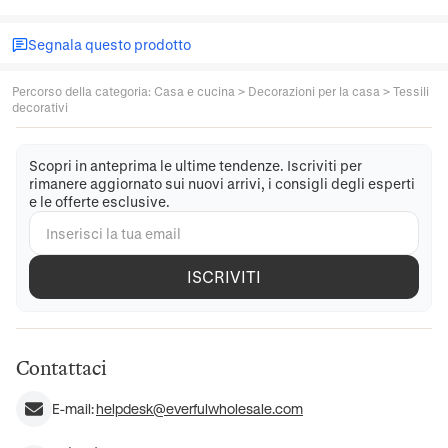
Segnala questo prodotto
Percorso della categoria
:
Casa e cucina
>
Decorazioni per la casa
>
Tessili
decorativi
Scopri in anteprima le ultime tendenze. Iscriviti per
rimanere aggiornato sui nuovi arrivi, i consigli degli esperti
e le offerte esclusive.
ISCRIVITI
Contattaci
E-mail:
helpdesk@everfulwholesale.com