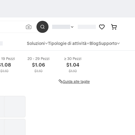
Soluzioni
Tipologie di attività
Blog
Supporto
- 19 Pezzi
20 - 29 Pezzi
≥ 30 Pezzi
$
1.08
$
1.06
$
1.04
$
1.10
$
1.10
$
1.10
Guida alle taglie