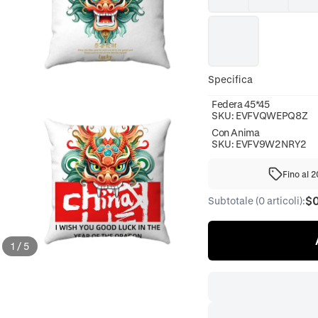
Specifica
Federa 45*45
SKU:
EVFVQWEPQ8Z
Con Anima
SKU:
EVFV9W2NRY2
Fino al 
$
Subtotale (0 articoli):
1
/
5