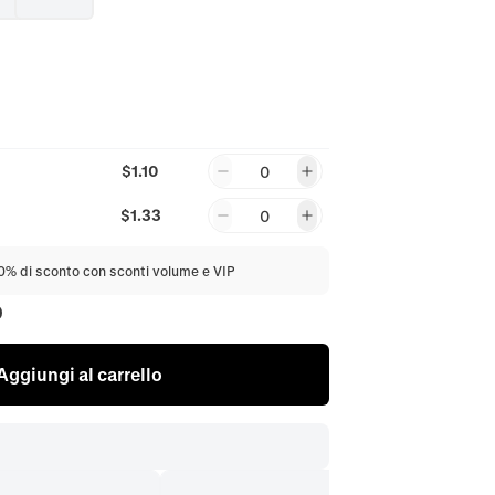
$1.10
0
$1.33
0
20% di sconto con sconti volume e VIP
0
Aggiungi al carrello