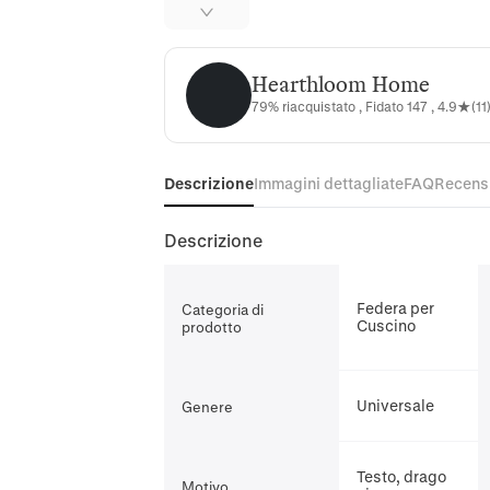
Hearthloom Home
Hearthloom Home
79% riacquistato , Fidato 147 , 4.9★(11
Descrizione
Immagini dettagliate
FAQ
Recens
Descrizione
Federa per
Categoria di
Cuscino
prodotto
Universale
Genere
Testo, drago
Motivo