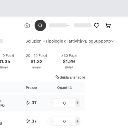
Soluzioni
Tipologie di attività
Blog
Supporto
- 19 Pezzi
20 - 29 Pezzi
≥ 30 Pezzi
$
1.35
$
1.32
$
1.29
$
1.37
$
1.37
$
1.37
Guida alle taglie
Prezzo
Quantità
o
$1.37
0
EKQ
$1.37
0
88