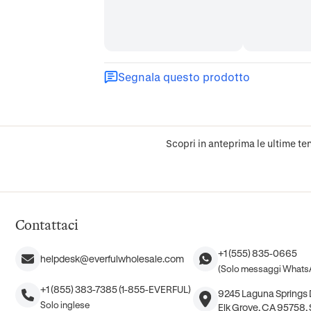
Segnala questo prodotto
Scopri in anteprima le ultime ten
Contattaci
+1 (555) 835-0665
helpdesk@everfulwholesale.com
(Solo messaggi Whats
+1 (855) 383-7385 (1-855-EVERFUL)
9245 Laguna Springs D
Solo inglese
Elk Grove, CA 95758, S