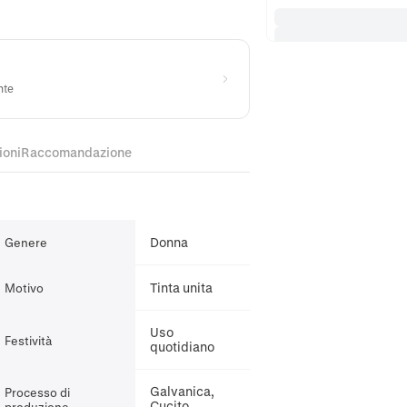
nte
ioni
Raccomandazione
Donna
Genere
Tinta unita
Motivo
Uso
Festività
quotidiano
Galvanica,
Processo di
Cucito
produzione