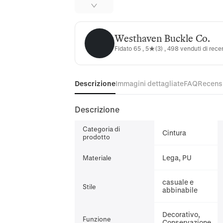
Westhaven Buckle Co.
Westhaven Buckle Co.
Fidato 65 , 5★(3) , 498 venduti di rece
Descrizione
Immagini dettagliate
FAQ
Recens
Descrizione
Categoria di
Cintura
prodotto
Lega, PU
Materiale
casuale e
Stile
abbinabile
Decorativo,
Funzione
Conservazione