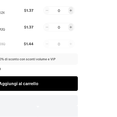
$1.37
0
K2X
$1.37
0
M2Q
$1.44
0
55Q
20% di sconto con sconti volume e VIP
0
Aggiungi al carrello