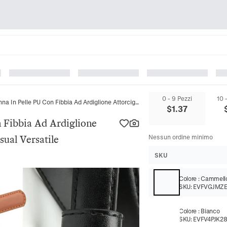
0 - 9 Pezzi
10 
Cintura Da Donna In Pelle PU Con Fibbia Ad Ardiglione Attorcigliata In Lega Cinturino Casual Versatile
$
1.37
 Fibbia Ad Ardiglione
sual Versatile
Nessun ordine minimo
SKU
Colore
:
Cammell
SKU:
EVFVGJMZ
Colore
:
Bianco
SKU:
EVFV4PJK2