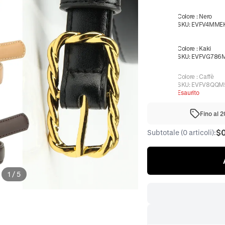
Colore
:
Nero
SKU:
EVFV4MME
Colore
:
Kaki
SKU:
EVFVG786
Colore
:
Caffè
SKU:
EVFV8QQM
Esaurito
Fino al 
$
Subtotale (0 articoli):
1
/
5