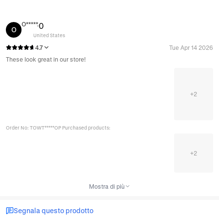
O*****.
0
O
United States
4.7
Tue Apr 14 2026
These look great in our store!
+
2
Order No: TOWT*****OP Purchased products:
+
2
Mostra di più
Segnala questo prodotto