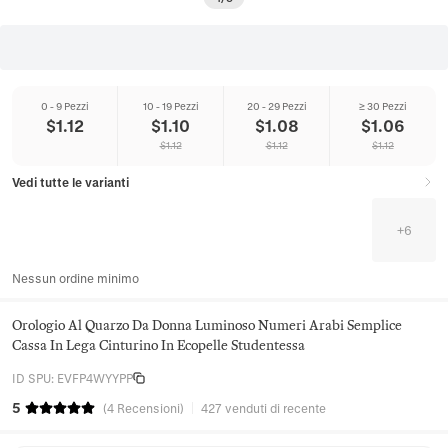
0 - 9 Pezzi
10 - 19 Pezzi
20 - 29 Pezzi
≥ 30 Pezzi
$
1.12
$
1.10
$
1.08
$
1.06
$
1.12
$
1.12
$
1.12
Vedi tutte le varianti
+
6
Nessun ordine minimo
Orologio Al Quarzo Da Donna Luminoso Numeri Arabi Semplice
Cassa In Lega Cinturino In Ecopelle Studentessa
ID SPU
:
EVFP4WYYPP
5
(
4
Recensioni
)
427 venduti di recente