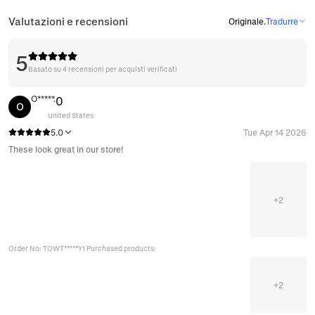
Valutazioni e recensioni
Originale
.
Tradurre
5
Basato su 4 recensioni per acquisti verificati
O*****.
0
O
United States
5.0
Tue Apr 14 2026
These look great in our store!
+
2
Order No: TOWT*****Y1 Purchased products:
+
2