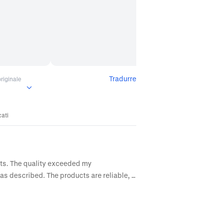
Tradurre
iginale
cati
cts. The quality exceeded my 
as described. The products are reliable, 
It’s easy to see why they’re so well 
ering again and highly recommend them to 
lent service!