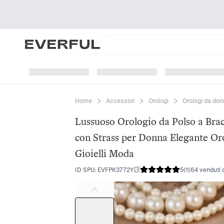
Home
Accessori
Orologi
Orologi da do
Lussuoso Orologio da Polso a Bra
con Strass per Donna Elegante Or
Gioielli Moda
ID SPU
:
EVFPK3772Y
5
(
1
)
64 venduti 