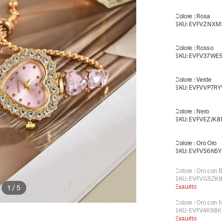
Colore
:
Rosa
SKU:
EVFVZNXM
Colore
:
Rosso
SKU:
EVFV37WE
Colore
:
Verde
SKU:
EVFVVP7R
Colore
:
Nero
SKU:
EVFVEZJK8
Colore
:
Oro Oro
SKU:
EVFV56N5Y
Colore
:
Oro con 
SKU:
EVFVG5ZK8
Esaurito
1
/
5
Colore
:
Oro con 
SKU:
EVFV4K98K
Esaurito