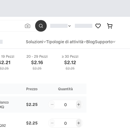
Soluzioni
Tipologie di attività
Blog
Supporto
- 19 Pezzi
20 - 29 Pezzi
≥ 30 Pezzi
$
2.21
$
2.16
$
2.12
$
2.25
$
2.25
$
2.25
Prezzo
Quantità
Bianco
$2.25
0
XQ
$2.25
0
Q92