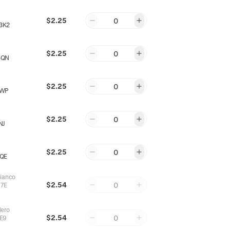
$2.25
0
3K2
$2.25
0
5QN
$2.25
0
YWP
$2.25
0
NJ
$2.25
0
QE
Bianco
$2.54
0
7E
Nero
$2.54
0
E9