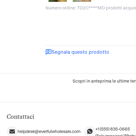
Numero ordine: TO2C*****MO prodotti acquis
Segnala questo prodotto
Scopri in anteprima le ultime ten
Contattaci
+1 (555) 835-0665
helpdesk@everfulwholesale.com
(Solo messaggi Whats