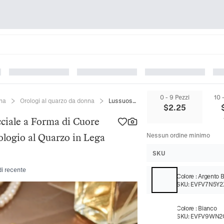
0 - 9 Pezzi
10 
nna
Orologi al quarzo da donna
Lussuoso Orologio da Polso a Bracciale a Forma di Cuore con Strass per Donna Elegante Orologio al Quarzo in Lega Gioielli Moda
$
2.25
cciale a Forma di Cuore
ologio al Quarzo in Lega
Nessun ordine minimo
SKU
di recente
Colore
:
Argento 
SKU:
EVFV7N5Y2
Colore
:
Bianco
SKU:
EVFV9WN2