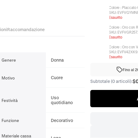
Colore
:
Placcato
SKU:
EVFVGYMN
Esaurito
Colore
:
Oro con 
ioni
Raccomandazione
SKU:
EVFVGR257
Esaurito
Colore
:
Oro con 
SKU:
EVFV42XK9
Esaurito
Donna
Genere
Fino al 
Cuore
Motivo
$
Subtotale (0 articoli):
Uso
Festività
quotidiano
Decorativo
Funzione
Materiale cassa
Lega