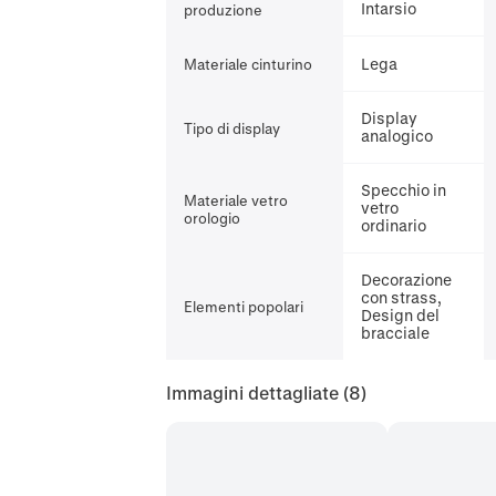
Intarsio
produzione
Lega
Materiale cinturino
Display
Tipo di display
analogico
Specchio in
Materiale vetro
vetro
orologio
ordinario
Decorazione
con strass,
Elementi popolari
Design del
bracciale
Immagini dettagliate
(8)