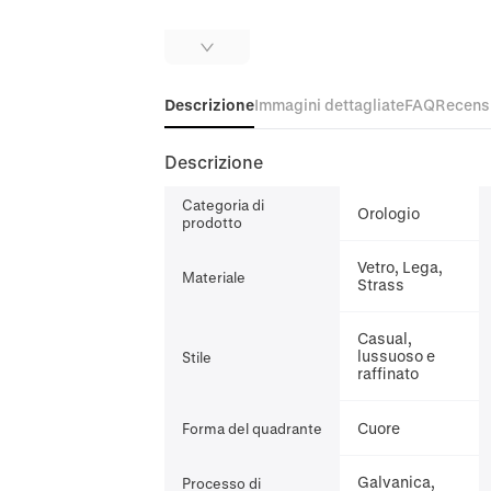
Descrizione
Immagini dettagliate
FAQ
Recens
Descrizione
Categoria di
Orologio
prodotto
Vetro, Lega,
Materiale
Strass
Casual,
lussuoso e
Stile
raffinato
Cuore
Forma del quadrante
Galvanica,
Processo di