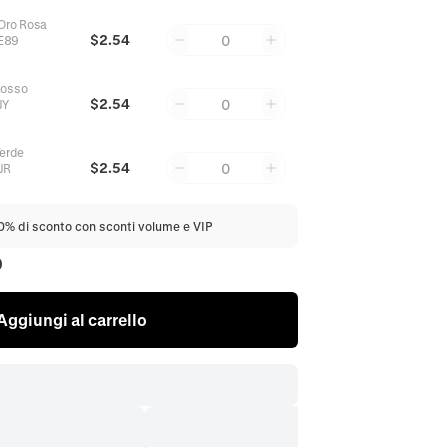
 Oro Rosa
$2.54
0
E89
Rosso
$2.54
0
JY
Verde
$2.54
0
JR
20% di sconto con sconti volume e VIP
0
Aggiungi al carrello