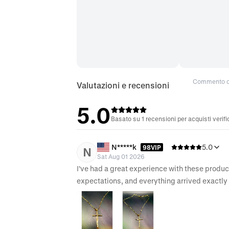
Commento or
Valutazioni e recensioni
5.0
Basato su 1 recensioni per acquisti verifi
N*****k
5.0
98VIP
N
Sat Aug 01 2026
I’ve had a great experience with these produ
expectations, and everything arrived exactly 
well-made, and definitely worth the purchase. 
received by customers. I’ll definitely be ord
anyone looking for quality products and excel