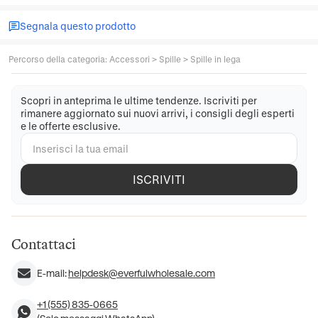
Segnala questo prodotto
Percorso della categoria
:
Accessori
>
Spille
>
Spille in lega
Scopri in anteprima le ultime tendenze. Iscriviti per
rimanere aggiornato sui nuovi arrivi, i consigli degli esperti
e le offerte esclusive.
ISCRIVITI
Contattaci
E-mail:
helpdesk@everfulwholesale.com
+1 (555) 835-0665