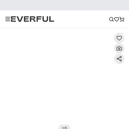
Descrizione
Immagini dettagliate
Raccomandazione
1
/
5