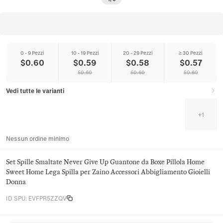
0 - 9 Pezzi
10 - 19 Pezzi
20 - 29 Pezzi
≥ 30 Pezzi
$
0.60
$
0.59
$
0.58
$
0.57
$
0.60
$
0.60
$
0.60
Vedi tutte le varianti
+
1
Nessun ordine minimo
Set Spille Smaltate Never Give Up Guantone da Boxe Pillola Home
Sweet Home Lega Spilla per Zaino Accessori Abbigliamento Gioielli
Donna
ID SPU
:
EVFPR5ZZQV