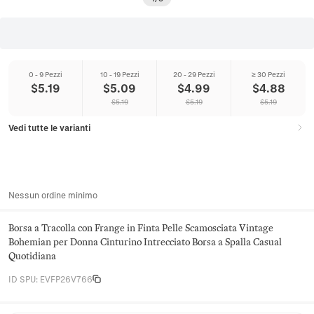
0 - 9 Pezzi
10 - 19 Pezzi
20 - 29 Pezzi
≥ 30 Pezzi
$
5.19
$
5.09
$
4.99
$
4.88
$
5.19
$
5.19
$
5.19
Vedi tutte le varianti
Nessun ordine minimo
Borsa a Tracolla con Frange in Finta Pelle Scamosciata Vintage
Bohemian per Donna Cinturino Intrecciato Borsa a Spalla Casual
Quotidiana
ID SPU
:
EVFP26V766