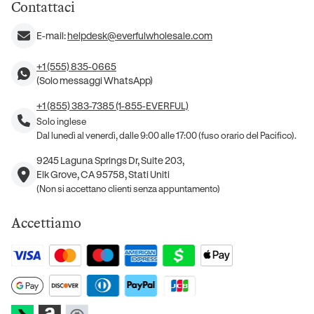
Contattaci
E-mail:
helpdesk@everfulwholesale.com
+1 (555) 835-0665
(Solo messaggi WhatsApp)
+1 (855) 383-7385 (1-855-EVERFUL)
Solo inglese
Dal lunedì al venerdì, dalle 9:00 alle 17:00 (fuso orario del Pacifico).
9245 Laguna Springs Dr, Suite 203,
Elk Grove, CA 95758, Stati Uniti
(Non si accettano clienti senza appuntamento)
Accettiamo