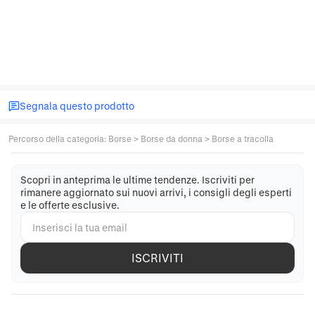
Segnala questo prodotto
Percorso della categoria
:
Borse
>
Borse da donna
>
Borse a tracolla
Scopri in anteprima le ultime tendenze. Iscriviti per
rimanere aggiornato sui nuovi arrivi, i consigli degli esperti
e le offerte esclusive.
ISCRIVITI