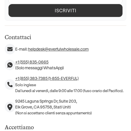
ISCRIVITI
Contattaci
E-mail:
helpdesk@everfulwholesale.com
+1 (555) 835-0665
(Solo messaggi WhatsApp)
+1 (855) 383-7385 (1-855-EVERFUL)
Solo inglese
Dal lunedì al venerdì, dalle 9:00 alle 17:00 (fuso orario del Pacifico).
9245 Laguna Springs Dr, Suite 203,
Elk Grove, CA 95758, Stati Uniti
(Non si accettano clienti senza appuntamento)
Accettiamo