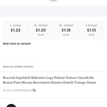
0 - 9 Pezzi
10 - 19 Pezzi
20 - 29 Pezzi
≥ 30 Pezzi
$
1.22
$
1.20
$
1.18
$
1.15
$
1.22
$
1.22
$
1.22
Vedi tutte le varianti
Nessun ordine minimo
Bracciali Impilabili Bohémien Lega Polsino Texture Coccodrillo
Resina Finto Marmo Braccialetto Elastico Gioielli Vintage Donne
ID SPU
:
EVFPWME4KY
Arlette & Stone Jewelry