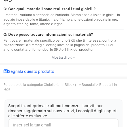
FAQ
Q:
Con quali materiali sono realizzati i tuoi gioielli?
I materiali variano a seconda dell'articolo. Siamo specializzati in gioielli in
acciaio inossidabile e titanio, ma offriamo anche opzioni placcate in oro,
argento sterling, rame, ottone e leghe.
Q:
Dove posso trovare informazioni sui materiali?
Per trovare il materiale specifico per uno SKU che ti interessa, controlla
"Descrizione" o "Immagini dettagliate" nella pagina del prodotto. Puoi
anche contattarci fornendoci lo SKU o il link del prodotto.
Mostra di più
Segnala questo prodotto
Percorso della categoria
:
Gioielleria （ Bijoux）
>
Bracciali
>
Bracciali in
lega
Scopri in anteprima le ultime tendenze. Iscriviti per
rimanere aggiornato sui nuovi arrivi, i consigli degli esperti
e le offerte esclusive.