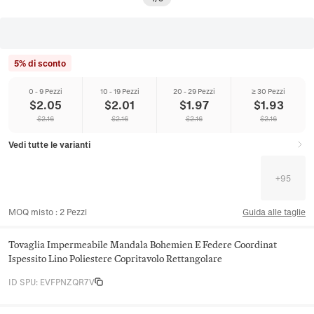
5% di sconto
0 - 9 Pezzi
10 - 19 Pezzi
20 - 29 Pezzi
≥ 30 Pezzi
$
2.05
$
2.01
$
1.97
$
1.93
$
2.16
$
2.16
$
2.16
$
2.16
Vedi tutte le varianti
+
95
MOQ misto
:
2
Pezzi
Guida alle taglie
Tovaglia Impermeabile Mandala Bohemien E Federe Coordinat
Ispessito Lino Poliestere Copritavolo Rettangolare
ID SPU
:
EVFPNZQR7V