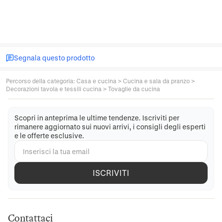
Segnala questo prodotto
Percorso della categoria
:
Casa e cucina
>
Cucina e sala da pranzo
>
Decorazioni tavola e tessili cucina
>
Tovaglie da cucina
Scopri in anteprima le ultime tendenze. Iscriviti per
rimanere aggiornato sui nuovi arrivi, i consigli degli esperti
e le offerte esclusive.
ISCRIVITI
Contattaci