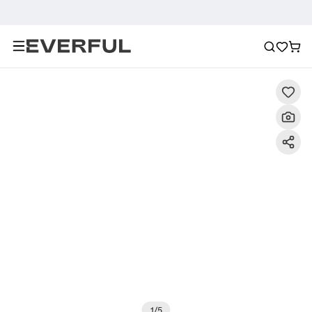
Descrizione
Immagini dettagliate
Raccomandazione
1
/
5