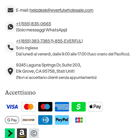
E-mail:
helpdesk@everfulwholesale.com
+1 (555) 835-0665
(Solo messaggi WhatsApp)
+1 (855) 383-7385 (1-855-EVERFUL)
Solo inglese
Dal lunedì al venerdì, dalle 9:00 alle 17:00 (fuso orario del Pacifico).
9245 Laguna Springs Dr, Suite 203,
Elk Grove, CA 95758, Stati Uniti
(Non si accettano clienti senza appuntamento)
Accettiamo