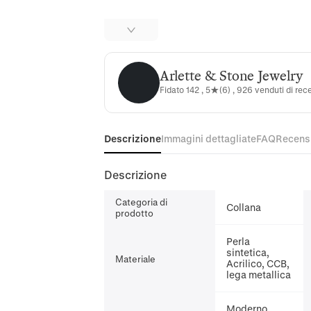
Arlette & Stone Jewelry
Arlette & Stone Jewelry
Fidato 142 , 5★(6) , 926 venduti di rec
Descrizione
Immagini dettagliate
FAQ
Recens
Descrizione
Categoria di
Collana
prodotto
Perla
sintetica,
Materiale
Acrilico, CCB,
lega metallica
Moderno