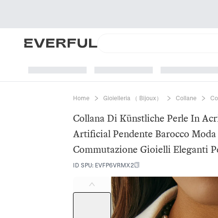
Home
Gioielleria （ Bijoux）
Collane
Co
Collana Di Künstliche Perle In Acr
Artificial Pendente Barocco Moda
Commutazione Gioielli Eleganti 
ID SPU
:
EVFP6VRMX2