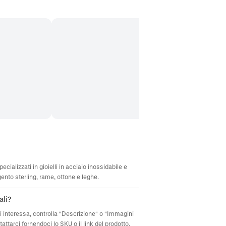
ecializzati in gioielli in acciaio inossidabile e
gento sterling, rame, ottone e leghe.
ali?
ti interessa, controlla "Descrizione" o "Immagini
attarci fornendoci lo SKU o il link del prodotto.