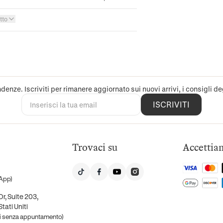
tto
denze. Iscriviti per rimanere aggiornato sui nuovi arrivi, i consigli deg
ISCRIVITI
Trovaci su
Accettia
App)
r, Suite 203,
tati Uniti
ti senza appuntamento)