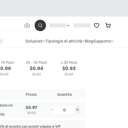
Soluzioni
Tipologie di attività
Blog
Supporto
- 19 Pezzi
20 - 29 Pezzi
≥ 30 Pezzi
$
0.96
$
0.94
$
0.92
$
1.02
$
1.02
$
1.02
Prezzo
Quantità
Bianco K-
$0.97
0
$1.02
VX9
20% di sconto con sconti volume e VIP