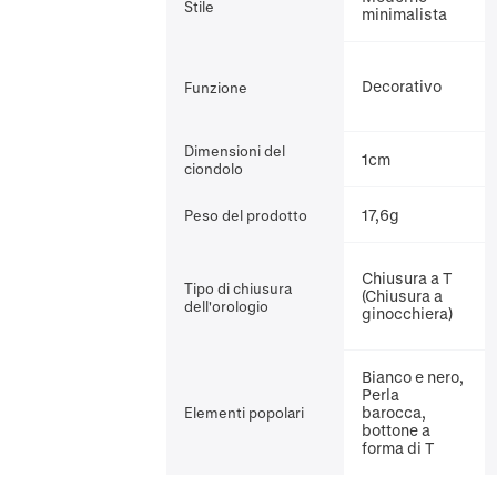
Stile
minimalista
Decorativo
Funzione
Dimensioni del
1cm
ciondolo
17,6g
Peso del prodotto
Chiusura a T
Tipo di chiusura
(Chiusura a
dell'orologio
ginocchiera)
Bianco e nero,
Perla
barocca,
Elementi popolari
bottone a
forma di T