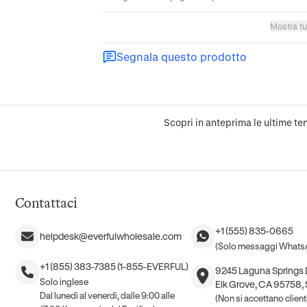
Mostra tu
Segnala questo prodotto
Scopri in anteprima le ultime ten
Contattaci
+1 (555) 835-0665
helpdesk@everfulwholesale.com
(Solo messaggi Whats
+1 (855) 383-7385 (1-855-EVERFUL)
9245 Laguna Springs D
Solo inglese
Elk Grove, CA 95758, S
Dal lunedì al venerdì, dalle 9:00 alle
(Non si accettano clien