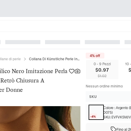
4% off
llane di perle
Collana Di Künstliche Perle In Acrilico Nero Imitazione Perla Artificial Pendente Barocco Moda Retrò Chiusura A Commutazione Gioielli Eleganti Per Donne
0 - 9 Pezzi
10 
$
0.97
ilico Nero Imitazione Perla
$
1.02
 Retrò Chiusura A
Nessun ordine minimo
Per Donne
SKU
Colore
:
Argento (
0075)
-4%
SKU:
EVFVK5MJ
Fino al 