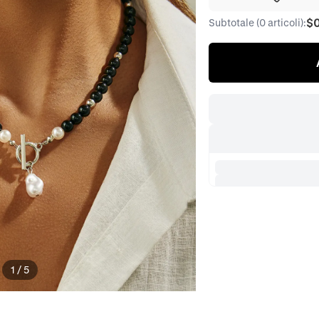
$
Subtotale (0 articoli):
1
/
5