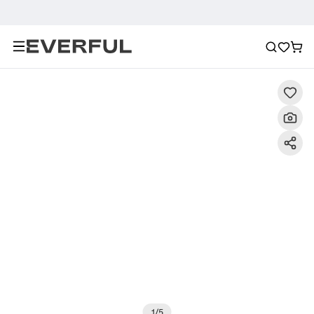
Descrizione
Immagini dettagliate
Raccomandazione
1
/
5