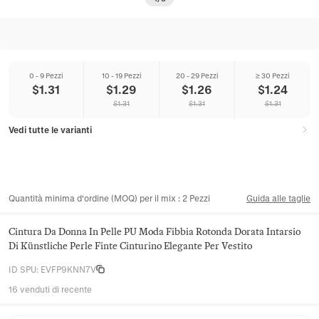
0 - 9 Pezzi
10 - 19 Pezzi
20 - 29 Pezzi
≥ 30 Pezzi
$
1.31
$
1.29
$
1.26
$
1.24
$
1.31
$
1.31
$
1.31
Vedi tutte le varianti
Quantità minima d'ordine (MOQ) per il mix
:
2
Pezzi
Guida alle taglie
Cintura Da Donna In Pelle PU Moda Fibbia Rotonda Dorata Intarsio
Di Künstliche Perle Finte Cinturino Elegante Per Vestito
ID SPU
:
EVFP9KNN7V
16 venduti di recente