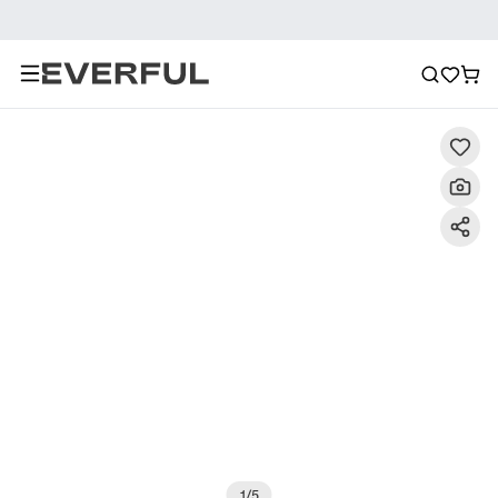
Descrizione
Immagini dettagliate
Raccomandazione
1
/
5