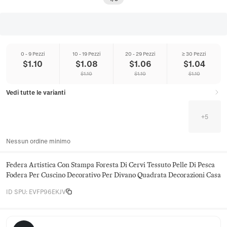
0 - 9 Pezzi
10 - 19 Pezzi
20 - 29 Pezzi
≥ 30 Pezzi
$
1.10
$
1.08
$
1.06
$
1.04
$
1.10
$
1.10
$
1.10
Vedi tutte le varianti
+
5
Nessun ordine minimo
Federa Artistica Con Stampa Foresta Di Cervi Tessuto Pelle Di Pesca
Fodera Per Cuscino Decorativo Per Divano Quadrata Decorazioni Casa
ID SPU
:
EVFP96EKJV
Hearthloom Home