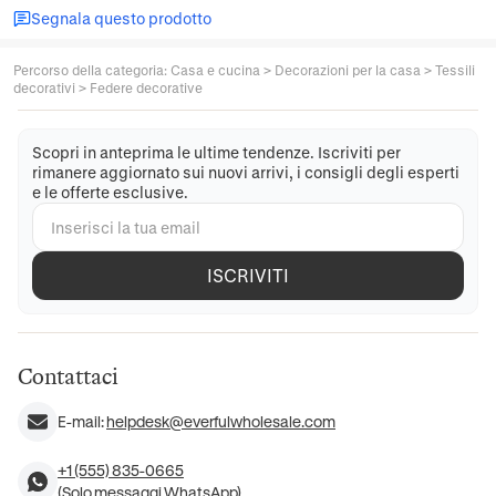
Segnala questo prodotto
Percorso della categoria
:
Casa e cucina
>
Decorazioni per la casa
>
Tessili
decorativi
>
Federe decorative
Scopri in anteprima le ultime tendenze. Iscriviti per
rimanere aggiornato sui nuovi arrivi, i consigli degli esperti
e le offerte esclusive.
ISCRIVITI
Contattaci
E-mail:
helpdesk@everfulwholesale.com
+1 (555) 835-0665
(Solo messaggi WhatsApp)