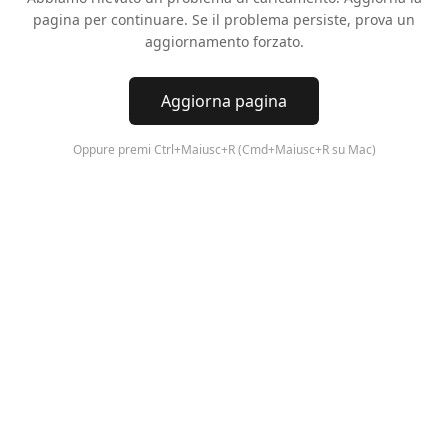
pagina per continuare. Se il problema persiste, prova un
aggiornamento forzato.
Aggiorna pagina
Oppure premi Ctrl+Maiusc+R (Cmd+Maiusc+R su Mac)