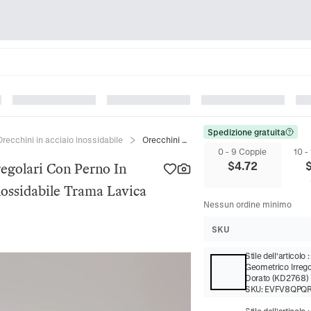
Spedizione gratuita
Orecchini in acciaio inossidabile
Orecchini Pendenti Geometrici Irregolari Con Perno In Acciaio Inossidabile 316 Acciaio Inossidabile Trama Lavica Ondulata Gioielli
0 - 9 Coppie
10 -
$
4.72
regolari Con Perno In
Inossidabile Trama Lavica
Nessun ordine minimo
SKU
Stile dell'articolo
Geometrico Irrego
Dorato (KD2768)
SKU:
EVFV8QPQ