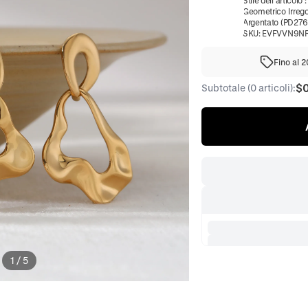
Stile dell'articolo
Geometrico Irrego
Argentato (PD276
SKU:
EVFVVN9N
Fino al 
$
Subtotale (0 articoli):
1
/
5