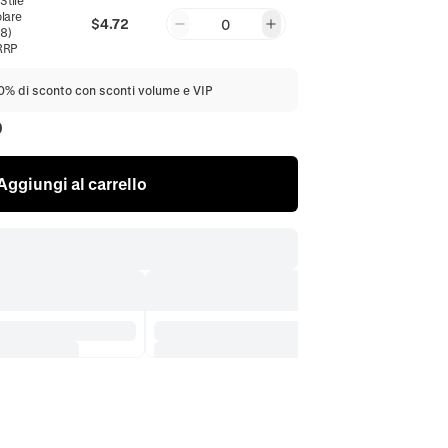
:
Stile
lare
$4.72
0
8)
RRP
20% di sconto con sconti volume e VIP
0
Aggiungi al carrello