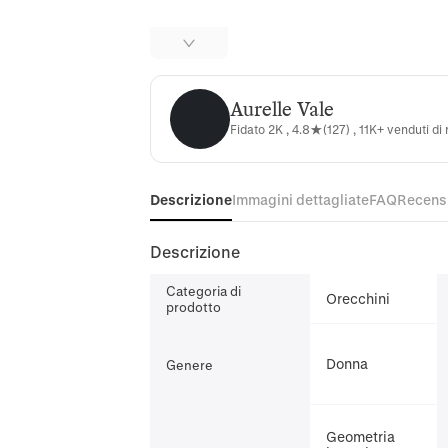
Aurelle Vale
Aurelle Vale
Fidato 2K , 4.8★(127) , 11K+ venduti di
Descrizione
Immagini dettagliate
FAQ
Recens
Descrizione
Categoria di
Orecchini
prodotto
Donna
Genere
Geometria