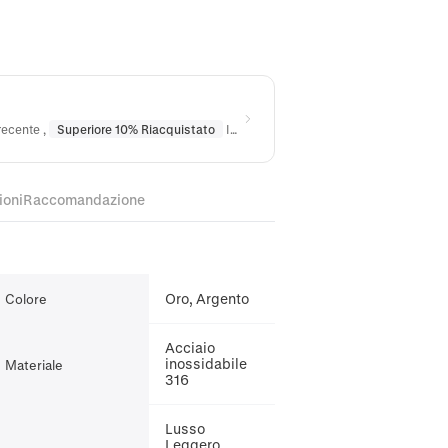
 recente
,
Superiore 10% Riacquistato
In
Bracciali
ioni
Raccomandazione
Oro, Argento
Colore
Acciaio
inossidabile
Materiale
316
Lusso
Leggero,