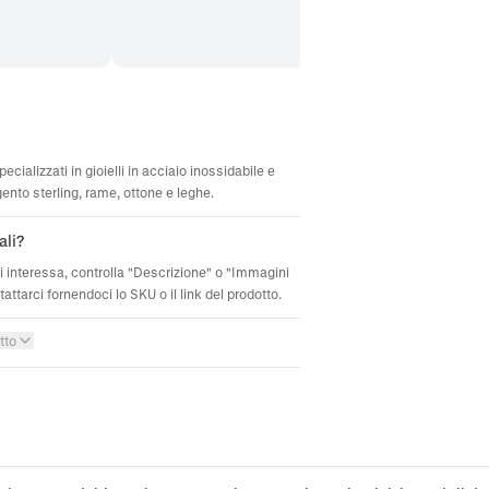
ecializzati in gioielli in acciaio inossidabile e
gento sterling, rame, ottone e leghe.
ali?
ti interessa, controlla "Descrizione" o "Immagini
attarci fornendoci lo SKU o il link del prodotto.
tto