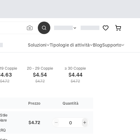
Soluzioni
Tipologie di attività
Blog
Supporto
 19 Coppie
20 - 29 Coppie
≥ 30 Coppie
$
4.63
$
4.54
$
4.44
$
4.72
$
4.72
$
4.72
Prezzo
Quantità
:
Stile
lare
$4.72
0
RRQ