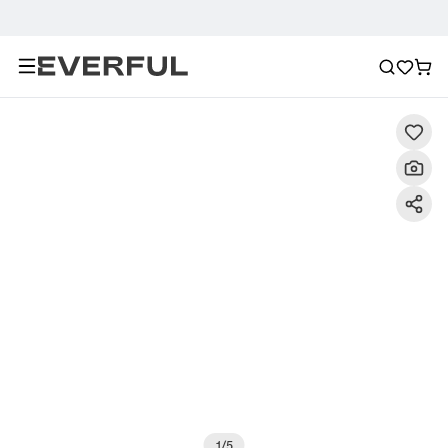
Description
Photos détaillées
FAQ
Recommanda
1
/
5