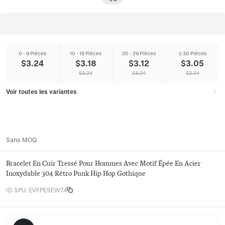
0 - 9 Pièces
10 - 19 Pièces
20 - 29 Pièces
≥ 30 Pièces
$
3.24
$
3.18
$
3.12
$
3.05
$
3.24
$
3.24
$
3.24
Voir toutes les variantes
Sans MOQ
Bracelet En Cuir Tressé Pour Hommes Avec Motif Épée En Acier
Inoxydable 304 Rétro Punk Hip Hop Gothique
ID SPU
:
EVFPE9EW74
Vesper Row