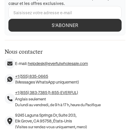
cœur et les offres exclusives.
S'ABONNER
Nous contacter
E-mail:
helpdesk@everfulwholesale.com
+1 (555) 835-0665
(Messages WhatsApp uniquement)
+1 (855) 383-7385 (1-855-EVERFUL)
Anglais seulement
Du lundi au vendredi, de 9 h à 17 h, heure du Pacifique
9245 Laguna Springs Dr, Suite 203,
Elk Grove, CA 95758, États-Unis
(Visites sur rendez-vous uniquement, merci)