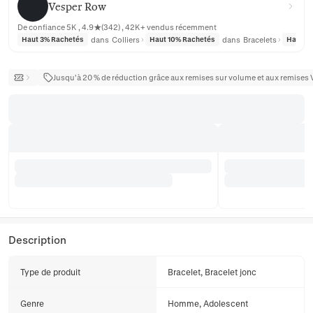
Vesper Row
De confiance 5K , 4.9★(342) , 42K+ vendus récemment
dans
Colliers
dans
Bracelets
Haut 3% Rachetés
Haut 10% Rachetés
Haut 1
Jusqu’à 20 % de réduction grâce aux remises sur volume et aux remises 
Description
Type de produit
Bracelet, Bracelet jonc
Genre
Homme, Adolescent