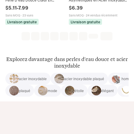
Céramique Soleil Lune Étoile
Perle d'Eau Douce Strass Étoile
$
5.11
-
7.99
$
6.39
Breloques Bijoux Femme
Doré Bijoux Femme
Sans MOQ
·
23 vues
Sans MOQ
·
24 vendus récemment
Livraison gratuite
Livraison gratuite
Explorez davantage dans perles d'eau douce et acier
inoxydable
acier inoxydable
acier inoxydable plaqué
homme
plaqué
mode
étoile
élégant
h