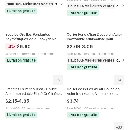
Haut 10% Meilleures ventes
dans Bracelets
Haut 10% Meilleures ventes
dans Colliers
Livraison gratuite
Livraison gratuite
Boucles Oreilles Pendantes
Collier Perle d'Eau Douce en Acier
Asymétriques Acier Inoxydable
Inoxydable Minimaliste pour
Perle Eau Douce Zircon Étoile Huit
Femme Pendentif Barre Sourire
-
4
%
$
6.60
$
2.69
-
3.06
Branches Chaîne Femmes
Plaqué Or 14K Bijoux
Sans MOQ
·
109 vendus récemment
Sans MOQ
·
49 vendus récemment
Livraison gratuite
Haut 10% Meilleures ventes
dans Colliers
Livraison gratuite
+
5
+
4
Bracelet En Perles D'eau Douce
Collier de Perles d'Eau Douce en
Acier Inoxydable Plqué Or Chaîne
Acier Inoxydable Vintage pour
Figaro Cubaine Réglable Bijoux
Femmes Bijoux en Perles Faits à la
$
2.15
-
4.85
$
3.74
Vintage Français Femmes
Main en Cristal Artificiel Facetté
Bleu
Sans MOQ
·
56 vendus récemment
Sans MOQ
·
100 vendus récemment
Livraison gratuite
Livraison gratuite
+
32