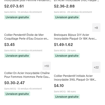
Inoxydable pour Femme Pendentif
En Acier Inoxydable 316L Plaqué Or
Cœur Plaqué Or Perle d'Eau Douce
Chaîne À Perles Bijoux Pour
$
2.07
-
3.61
$
2.36
-
2.88
Coquillage Bijoux
Femme Élégant
Sans MOQ
·
13 vendus récemment
Sans MOQ
·
25 vendus récemment
Livraison gratuite
Livraison gratuite
+
8
Collier Pendentif Étoile de Mer
Breloques Bijoux DIY Acier
Coquillage Perle d'Eau Douce en
Inoxydable Plaqué Or 18K Avec
Acier Inoxydable 316L Plaqué Or
Perle D'eau Douce Émail Cœur
$
3.45
$
1.49
-
1.62
Bijoux de Plage pour Femmes
Coquillage Étoile De Mer Piment
Pendentifs
Sans MOQ
·
24 vendus récemment
Sans MOQ
·
29 vues
Livraison gratuite
Livraison gratuite
+
10
+
22
Collier En Acier Inoxydable Chaîne
Collier Pendentif Initiale Acier
Pour Femmes Hommes Perle Eau
Inoxydable 316L Plaqué Or 18K
Douce Serpent Corde Coeur
$
0.30
-
2.47
Chaîne Serpent Plate Cœur Perle
Couleur Or Argent Polyvalent
$
4.10
Eau Douce Pour Femmes
Sans MOQ
·
13 vendus récemment
Sans MOQ
·
96 vues
Livraison gratuite
Livraison gratuite