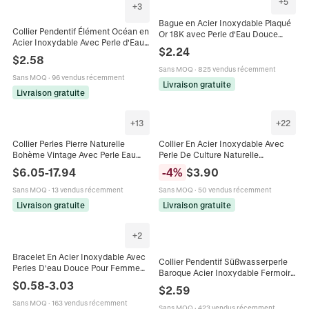
+
5
+
3
Bague en Acier Inoxydable Plaqué
Collier Pendentif Élément Océan en
Or 18K avec Perle d'Eau Douce
Acier Inoxydable Avec Perle d'Eau
pour Femme Bijoux Géométriques
$
2.24
Douce Naturelle Étoile de Mer
Mode Minimaliste
$
2.58
Coquillage Tortue Hippocampe
Sans MOQ
·
825 vendus récemment
Bijoux Femme
Sans MOQ
·
96 vendus récemment
Livraison gratuite
Livraison gratuite
+
13
+
22
Collier Perles Pierre Naturelle
Collier En Acier Inoxydable Avec
Bohème Vintage Avec Perle Eau
Perle De Culture Naturelle
Douce Et Chaîne Acier Inoxydable
Pendentif Cœur Lettre Initiale
$
6.05
-
17.94
-
4
%
$
3.90
Bijoux Femmes
Chaîne Serpent Doré Femme
Sans MOQ
·
13 vendus récemment
Sans MOQ
·
50 vendus récemment
Livraison gratuite
Livraison gratuite
+
2
Bracelet En Acier Inoxydable Avec
Collier Pendentif Süßwasserperle
Perles D'eau Douce Pour Femme
Baroque Acier Inoxydable Fermoir
Chaîne À Billes Bijoux Minimalistes
$
0.58
-
3.03
À Bascule Élégante Chaîne Dorée
$
2.59
Imperméables
Bijoux Pour Femmes
Sans MOQ
·
163 vendus récemment
Sans MOQ
·
423 vendus récemment