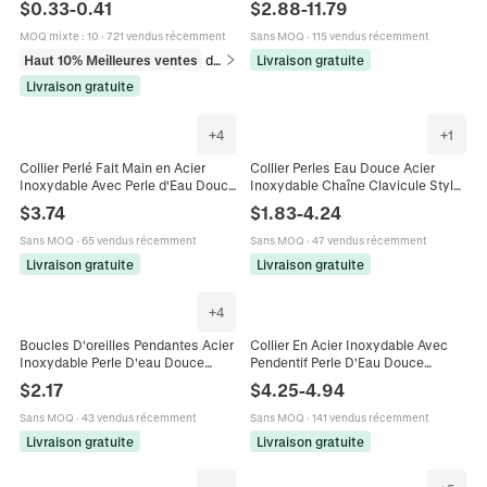
$
0.33
-
0.41
$
2.88
-
11.79
La Fabrication De Bijoux DIY
Élégants Pour Femmes
MOQ mixte
:
10
·
721 vendus récemment
Sans MOQ
·
115 vendus récemment
Haut 10% Meilleures ventes
dans Apprêts de bijouterie
Livraison gratuite
Livraison gratuite
+
4
+
1
Collier Perlé Fait Main en Acier
Collier Perles Eau Douce Acier
Inoxydable Avec Perle d'Eau Douce
Inoxydable Chaîne Clavicule Style
et Strass Facetté Bijoux de Mode
Français Vintage Élégant Bijoux
$
3.74
$
1.83
-
4.24
Élégants pour Femme
Fleur Pour Femmes
Sans MOQ
·
65 vendus récemment
Sans MOQ
·
47 vendus récemment
Livraison gratuite
Livraison gratuite
+
4
Boucles D'oreilles Pendantes Acier
Collier En Acier Inoxydable Avec
Inoxydable Perle D'eau Douce
Pendentif Perle D'Eau Douce
Zircon Rétro Français Élégant
Baroque Chaîne Trombone Plaqué
$
2.17
$
4.25
-
4.94
Géométrique Goutte D'eau Ovale
Or Forme En Y Bijoux Élégants
Pour Femmes
Sans MOQ
·
43 vendus récemment
Sans MOQ
·
141 vendus récemment
Livraison gratuite
Livraison gratuite