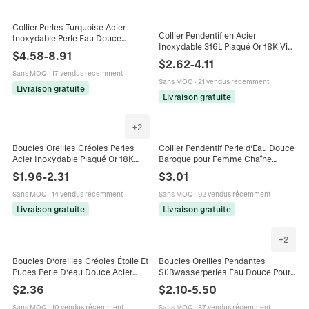
Collier Perles Turquoise Acier
Collier Pendentif en Acier
Inoxydable Perle Eau Douce
Inoxydable 316L Plaqué Or 18K Vie
Pendentif Coeur Imperméable
$
4.58
-
8.91
Marine Cœur Coquille Perle d'Eau
Hypoallergénique Bijoux Femme
$
2.62
-
4.11
Douce Bijoux Femme
Sans MOQ
·
17 vendus récemment
Sans MOQ
·
21 vendus récemment
Livraison gratuite
Livraison gratuite
+
2
Boucles Oreilles Créoles Perles
Collier Pendentif Perle d'Eau Douce
Acier Inoxydable Plaqué Or 18K
Baroque pour Femme Chaîne
Pierre Naturelle Perle Eau Douce
Trombone en Acier Inoxydable
$
1.96
-
2.31
$
3.01
Fait Main Mode Minimaliste
Plaqué Or 18K Fermoir à Bascule
Sans MOQ
·
14 vendus récemment
Sans MOQ
·
92 vendus récemment
Livraison gratuite
Livraison gratuite
+
2
Boucles D'oreilles Créoles Étoile Et
Boucles Oreilles Pendantes
Puces Perle D'eau Douce Acier
Süßwasserperles Eau Douce Pour
Inoxydable Plaqué Or Pour
Femmes Acier Inoxydable Plaqué
$
2.36
$
2.10
-
5.50
Femmes
Or Forme Géométrique C Style
Vintage
Sans MOQ
·
10 vendus récemment
Sans MOQ
·
37 vendus récemment