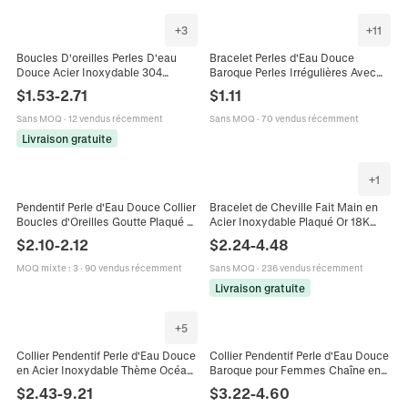
+
3
+
11
Boucles D'oreilles Perles D'eau
Bracelet Perles d'Eau Douce
Douce Acier Inoxydable 304
Baroque Perles Irrégulières Avec
Créoles Baroque Élégant Plaqué Or
Perles en Acier Inoxydable Or
$
1.53
-
2.71
$
1.11
Bijoux De Luxe Femmes
Bracelet Réglable pour Femmes
Bijoux Élégants Cadeau
Sans MOQ
·
12 vendus récemment
Sans MOQ
·
70 vendus récemment
Livraison gratuite
+
1
Pendentif Perle d'Eau Douce Collier
Bracelet de Cheville Fait Main en
Boucles d'Oreilles Goutte Plaqué Or
Acier Inoxydable Plaqué Or 18K
18K Chaîne Acier Inoxydable
Avec Pierre Naturelle Perle d'Eau
$
2.10
-
2.12
$
2.24
-
4.48
Vintage Minimaliste Bijoux Femme
Douce Bijoux Femme
MOQ mixte
:
3
·
90 vendus récemment
Sans MOQ
·
236 vendus récemment
Livraison gratuite
+
5
Collier Pendentif Perle d'Eau Douce
Collier Pendentif Perle d'Eau Douce
en Acier Inoxydable Thème Océan
Baroque pour Femmes Chaîne en
Or Tortue de Mer Conque
Acier Inoxydable Fermoir OT Or
$
2.43
-
9.21
$
3.22
-
4.60
Hippocampe Bijoux pour Femmes
Argent Bijoux Cadeau