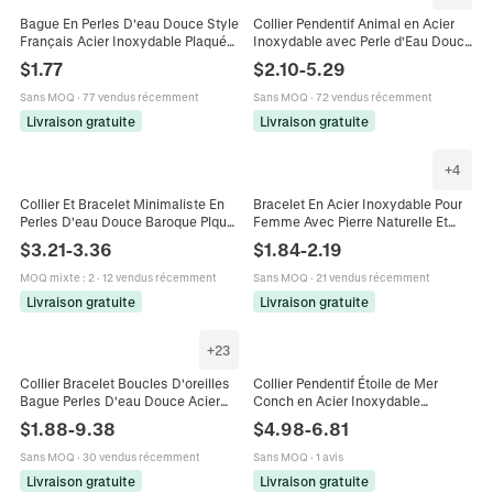
Bague En Perles D'eau Douce Style
Collier Pendentif Animal en Acier
Français Acier Inoxydable Plaqué
Inoxydable avec Perle d'Eau Douce
Or Bijoux Élégants Minimalistes
Conque Coquillage pour Femme
$
1.77
$
2.10
-
5.29
Femmes
Bijoux de Chaîne Élégants
Sans MOQ
·
77 vendus récemment
Sans MOQ
·
72 vendus récemment
Livraison gratuite
Livraison gratuite
+
4
Collier Et Bracelet Minimaliste En
Bracelet En Acier Inoxydable Pour
Perles D'eau Douce Baroque Plqué
Femme Avec Pierre Naturelle Et
Or Acier Inoxydable Bijoux Barre
Perle De Culture PVD Étanche
$
3.21
-
3.36
$
1.84
-
2.19
Géométrique Femmes
Réglable Bijoux Ovales
MOQ mixte
:
2
·
12 vendus récemment
Sans MOQ
·
21 vendus récemment
Livraison gratuite
Livraison gratuite
+
23
Collier Bracelet Boucles D'oreilles
Collier Pendentif Étoile de Mer
Bague Perles D'eau Douce Acier
Conch en Acier Inoxydable
Inoxydable Plqué Or 18K Chic
Imperméable Hypoallergénique Or
$
1.88
-
9.38
$
4.98
-
6.81
Bijoux Femmes
Süßwasserperle Coquille Bijoux
Femmes Vacances
Sans MOQ
·
30 vendus récemment
Sans MOQ
·
1 avis
Livraison gratuite
Livraison gratuite