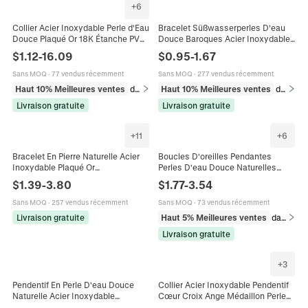
+
6
Collier Acier Inoxydable Perle d'Eau
Bracelet Süßwasserperles D'eau
Douce Plaqué Or 18K Étanche PVD
Douce Baroques Acier Inoxydable
Bijoux Femmes Perle Baroque
Plaqué Or 18K Élastique Perlé
$
1.12
-
16.09
$
0.95
-
1.67
Pendentif Colliers
Empilable Bijoux Mode Femmes
Sans MOQ
·
77 vendus récemment
Sans MOQ
·
277 vendus récemment
Haut 10% Meilleures ventes
dans Colliers
Haut 10% Meilleures ventes
dans Bracelets
Livraison gratuite
Livraison gratuite
+
11
+
6
Bracelet En Pierre Naturelle Acier
Boucles D'oreilles Pendantes
Inoxydable Plaqué Or
Perles D'eau Douce Naturelles
Süßwasserperle Eau Douce
Baroques Acier Inoxydable 304
$
1.39
-
3.80
$
1.77
-
3.54
Réglable Style Bohème Bijoux
Imperméables Hypoallergéniques
Femmes Roses
Femmes
Sans MOQ
·
257 vendus récemment
Sans MOQ
·
73 vendus récemment
Livraison gratuite
Haut 5% Meilleures ventes
dans Boucles d'oreilles
Livraison gratuite
+
3
Pendentif En Perle D'eau Douce
Collier Acier Inoxydable Pendentif
Naturelle Acier Inoxydable
Cœur Croix Ange Médaillon Perle
Charmes Baroque Irréguliers Pour
Eau Douce Multi Couches Bijoux