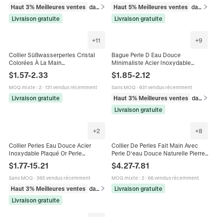
Haut 3% Meilleures ventes
dans Colliers
Haut 5% Meilleures ventes
dans Colliers
Livraison gratuite
Livraison gratuite
+
11
+
9
Collier Süßwasserperles Cristal
Bague Perle D Eau Douce
Colorées À La Main
Minimaliste Acier Inoxydable
Süßwasserperle Eau Douce
Anneau Fin Bijoux De Mode Pour
$
1.57
-
2.33
$
1.85
-
2.12
Naturelle Pendentif Coquillage
Femmes Accessoire Élégant
Mauvais Œil Acier Inoxydable 316
MOQ mixte
:
2
·
131 vendus récemment
Sans MOQ
·
931 vendus récemment
Femme
Livraison gratuite
Haut 3% Meilleures ventes
dans Bagues
Livraison gratuite
+
2
+
8
Collier Perles Eau Douce Acier
Collier De Perles Fait Main Avec
Inoxydable Plaqué Or Perle
Perle D'eau Douce Naturelle Pierre
Baroque Choker Pour Femmes
De Cristal Colorée Acier
$
1.77
-
15.21
$
4.27
-
7.81
Imperméable Hypoallergénique
Inoxydable Style Bohème Été Pour
Bijoux
Femmes
Sans MOQ
·
365 vendus récemment
MOQ mixte
:
2
·
66 vendus récemment
Haut 3% Meilleures ventes
dans Colliers
Livraison gratuite
Livraison gratuite