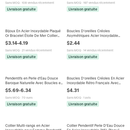
Sans MOQ
·
108 vendus récemment
Sans MOQ
·
197 vendus récemment
Livraison gratuite
Livraison gratuite
Bijoux En Acier Inoxydable Plaqué
Boucles D'oreilles Créoles
Or Bracelet Étoile De Mer Collier
Asymétriques Acier Inoxydable
Pendentif Lettre A Strass Et
Pierres Naturelles Perles D'eau
$
3.14
-
4.19
$
2.44
Süßwasserperle D'imitation
Douce Style Rétro Bohème
Femme
Sans MOQ
·
21 vendus récemment
Sans MOQ
·
14 vendus récemment
Livraison gratuite
Livraison gratuite
Pendentifs en Perle d'Eau Douce
Boucles D'oreilles Créoles En Acier
Baroque Naturelle Avec Boucles en
Inoxydable Rétro Français Avec
Acier Inoxydable Perles Irrégulières
Perle D'eau Douce PVD Plaqué Or
$
5.69
-
6.34
$
4.31
pour Création de Bijoux DIY
18K Bijoux Élégants Pour Femmes
Sans MOQ
·
70 vues
Sans MOQ
·
1 avis
Livraison gratuite
Livraison gratuite
Collier Multi-rangs en Acier
Collier Pendentif Perle D'Eau Douce