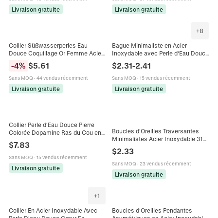
Livraison gratuite
Livraison gratuite
+
8
Bague Minimaliste en Acier
Collier Süßwasserperles Eau
Inoxydable avec Perle d'Eau Douce
Douce Coquillage Or Femme Acier
pour Femmes Hommes Plaqué Or
Inoxydable Chaîne Ondulée Rétro
$
2.31
-
2.41
-
4
%
$
5.61
Argent Bague Perle Linéaire Bijoux
Français Bijoux Élégants
de Mode Cadeau
Sans MOQ
·
15 vendus récemment
Sans MOQ
·
44 vendus récemment
Livraison gratuite
Livraison gratuite
Collier Perle d'Eau Douce Pierre
Boucles d'Oreilles Traversantes
Colorée Dopamine Ras du Cou en
Minimalistes Acier Inoxydable 316L
Perles d'Acier Inoxydable Fait à la
$
7.83
Plaqué Or 18K Perle d'Eau Douce
Main Femme Bijoux
$
2.33
Naturelle Bijoux Femme
Sans MOQ
·
15 vendus récemment
Sans MOQ
·
23 vendus récemment
Livraison gratuite
Livraison gratuite
+
1
Collier En Acier Inoxydable Avec
Boucles d'Oreilles Pendantes
Perle D'eau Douce Cœur En
Asymétriques en Acier Inoxydable