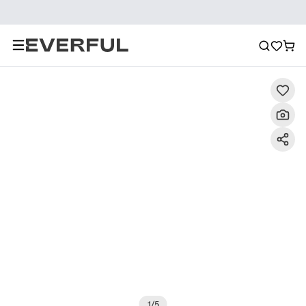
Description
Photos détaillées
FAQ
Recommanda
1
/
5