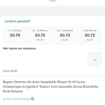
Livraison gratuite
0 - 9 Pièces
10 - 19 Pièces
20 - 29 Pièces
≥ 30 Pièces
$
0.76
$
0.75
$
0.73
$
0.72
$
0.76
$
0.76
$
0.76
Voir toutes les variantes
+
4
Sans MOQ
Bagues Ouvertes En Acier Inoxydable Plaqué Or 18 Carats
Géométrique Irrégulière Texture Lave Ajustable Zircon Künstliche
Perle Femmes
ID SPU
:
EVFPXK93X3