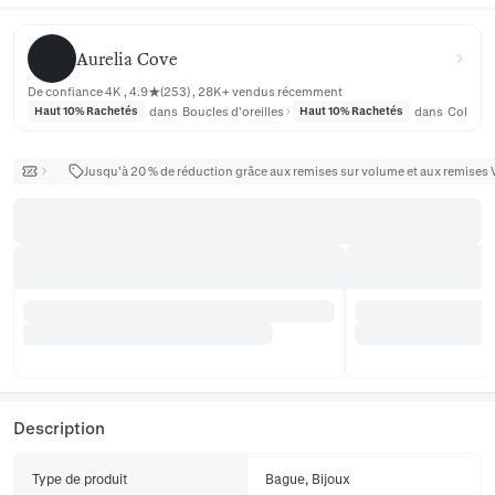
Aurelia Cove
Aurelia Cove
De confiance 4K , 4.9★(253) , 28K+ vendus récemment
dans
Boucles d'oreilles
dans
Colliers
Haut 10% Rachetés
Haut 10% Rachetés
Jusqu’à 20 % de réduction grâce aux remises sur volume et aux remises 
Description
Type de produit
Bague, Bijoux