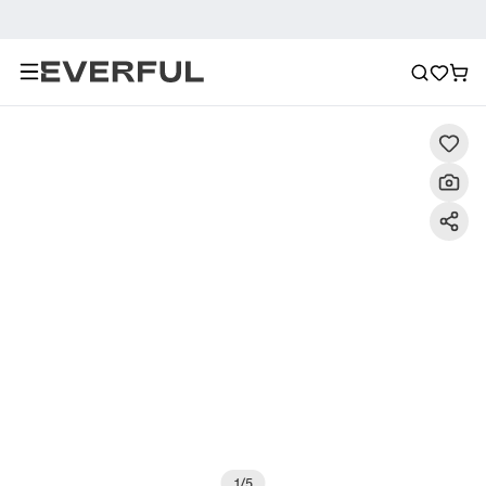
Description
Photos détaillées
Recommandation
1
/
5