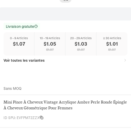
Livraison gratuite
0 - 9 Articles
10 - 19 Articles
20 - 29 Articles
≥ 30 Articles
$
1.07
$
1.05
$
1.03
$
1.01
$
1.07
$
1.07
$
1.07
Voir toutes les variantes
Sans MOQ
Mini Pince À Cheveux Vintage Acrylique Ambre Perle Ronde Épingle
À Cheveux Géométrique Pour Femmes
ID SPU
:
EVFPM72ZZX