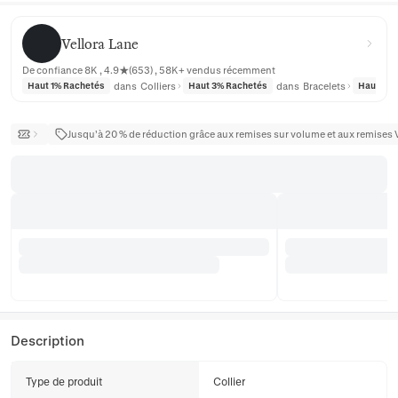
Vellora Lane
Vellora Lane
De confiance 8K , 4.9★(653) , 58K+ vendus récemment
dans
Colliers
dans
Bracelets
Haut 1% Rachetés
Haut 3% Rachetés
Haut 3% 
Jusqu’à 20 % de réduction grâce aux remises sur volume et aux remises 
Description
Type de produit
Collier