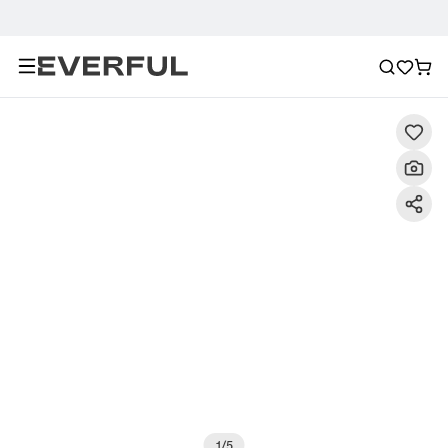
Description
Photos détaillées
FAQ
Recommanda
1
/
5