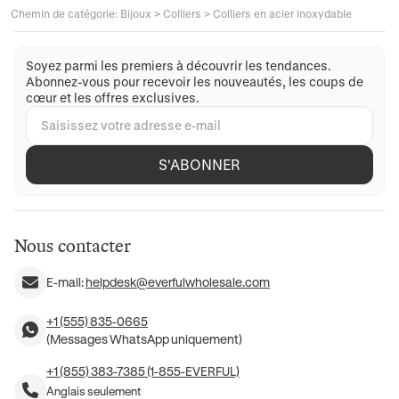
Chemin de catégorie
:
Bijoux
>
Colliers
>
Colliers en acier inoxydable
Soyez parmi les premiers à découvrir les tendances.
Abonnez-vous pour recevoir les nouveautés, les coups de
cœur et les offres exclusives.
S'ABONNER
Nous contacter
E-mail:
helpdesk@everfulwholesale.com
+1 (555) 835-0665
(Messages WhatsApp uniquement)
+1 (855) 383-7385 (1-855-EVERFUL)
Anglais seulement