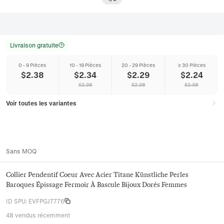
Livraison gratuite
0 - 9 Pièces
10 - 19 Pièces
20 - 29 Pièces
≥ 30 Pièces
$
2.38
$
2.34
$
2.29
$
2.24
$
2.38
$
2.38
$
2.38
Voir toutes les variantes
Sans MOQ
Collier Pendentif Coeur Avec Acier Titane Künstliche Perles
Baroques Épissage Fermoir À Bascule Bijoux Dorés Femmes
ID SPU
:
EVFPGJ7776
48 vendus récemment