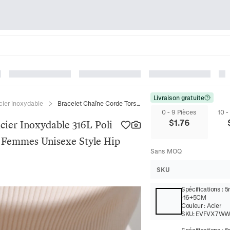
Livraison gratuite
cier inoxydable
Bracelet Chaîne Corde Torsadée Acier Inoxydable 316L Poli Minimaliste Bijoux Pour Hommes Femmes Unisexe Style Hip Hop Ajustable
0 - 9 Pièces
10 -
$
1.76
cier Inoxydable 316L Poli
 Femmes Unisexe Style Hip
Sans MOQ
SKU
Spécifications
:
5
-16+5CM
Couleur
:
Acier
SKU:
EVFVX7WW