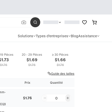
Solutions
Types d'entreprises
Blog
Assistance
 19 Pièces
20 - 29 Pièces
≥ 30 Pièces
$
1.73
$
1.69
$
1.66
$
1.76
$
1.76
$
1.76
Guide des tailles
Prix
Quantité
mm-
$1.76
0
EQ3