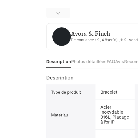
Avora & Finch
Avora & Finch
De confiance 1K , 4.8★(91) , 11K+ ve
Description
Photos détaillées
FAQ
Avis
Recom
Description
Bracelet
Type de produit
Acier
inoxydable
Matériau
316L, Placage
à l'or IP