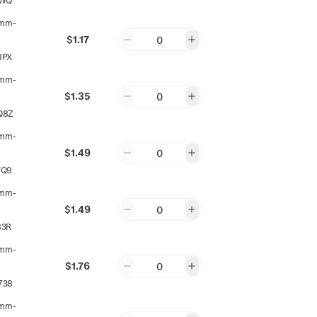
YWQ
mm-
$1.17
0
JPX
mm-
$1.35
0
Q8Z
mm-
$1.49
0
WQ9
mm-
$1.49
0
83R
mm-
$1.76
0
738
mm-