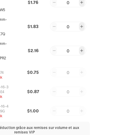
$1.76
0
5W5
mm-
$1.83
0
K7Q
mm-
$2.16
0
PR2
$0.75
0
74
ck
-16-3
$0.87
0
E4
ck
-16-4
$1.00
0
M9G
ck
réduction grâce aux remises sur volume et aux
remises VIP