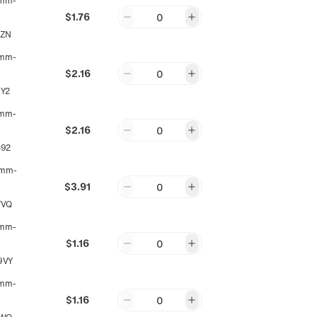
mm-
$1.76
0
VZN
mm-
$2.16
0
Y2
mm-
$2.16
0
592
mm-
$3.91
0
YVQ
mm-
$1.16
0
9VY
mm-
$1.16
0