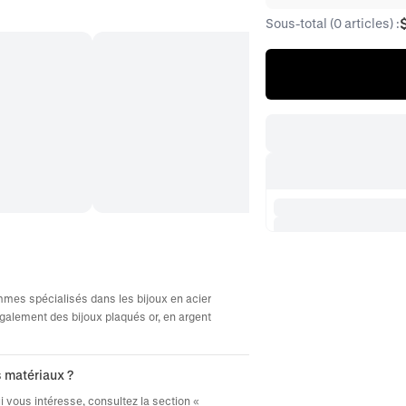
Sous-total (0 articles) :
ommes spécialisés dans les bijoux en acier
galement des bijoux plaqués or, en argent
s matériaux ?
ui vous intéresse, consultez la section «