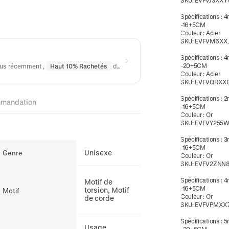
SKU:
EVFVJ3XX
Spécifications
:
4
-16+5CM
Couleur
:
Acier
SKU:
EVFVM6XX
Spécifications
:
4
-20+5CM
ndus récemment
,
Haut 10% Rachetés
dans
Bracelets
Couleur
:
Acier
SKU:
EVFVQRXX
Spécifications
:
2
mandation
-16+5CM
Couleur
:
Or
SKU:
EVFVY255
Spécifications
:
3
-16+5CM
Unisexe
Genre
Couleur
:
Or
SKU:
EVFV2ZNN
Spécifications
:
4
Motif de
-16+5CM
torsion, Motif
Motif
Couleur
:
Or
de corde
SKU:
EVFVPMXX
Spécifications
:
5
Usage