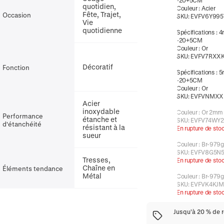
-20+5CM
quotidien,
Couleur
:
Acier
Fête, Trajet,
Occasion
SKU:
EVFV6Y99
Vie
quotidienne
Spécifications
:
4
-20+5CM
Couleur
:
Or
SKU:
EVFV7RXX
Décoratif
Fonction
Spécifications
:
5
-20+5CM
Couleur
:
Or
SKU:
EVFVNMXX
Acier
inoxydable
Couleur
:
Or 2mm
Performance
étanche et
SKU:
EVFV74WY2
d'étanchéité
résistant à la
En rupture de sto
sueur
Couleur
:
Br-979g
SKU:
EVFV8G5N5
Tresses,
En rupture de sto
Chaîne en
Éléments tendance
Métal
Couleur
:
Br-979g
SKU:
EVFVK4KJ
En rupture de sto
Jusqu’à 20 % de 